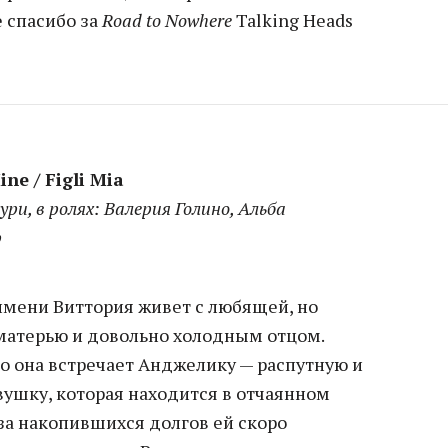
 спасибо за
Road to Nowhere
Talking Heads
ne / Figli Mia
ури, в ролях: Валерия Голино, Альба
р
имени Виттория живет с любящей, но
матерью и довольно холодным отцом.
 она встречает Анджелику — распутную и
вушку, которая находится в отчаянном
-за накопившихся долгов ей скоро