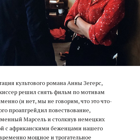
птация культового романа Анны Зегерс,
жиссер решил снять фильм по мотивам
енно (и нет, мы не говорим, что это что-
ого проапгрейдил повествование,
еменный Марсель и столкнув немецких
ой с африканскими беженцами нашего
овременно мощное и трогательное