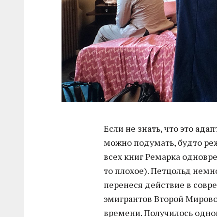
Если не знать, что это ада
можно подумать, будто ре
всех книг Ремарка одноврем
то плохое). Петцольд немн
перенеся действие в совр
эмигрантов Второй Миров
времени. Получилось одн