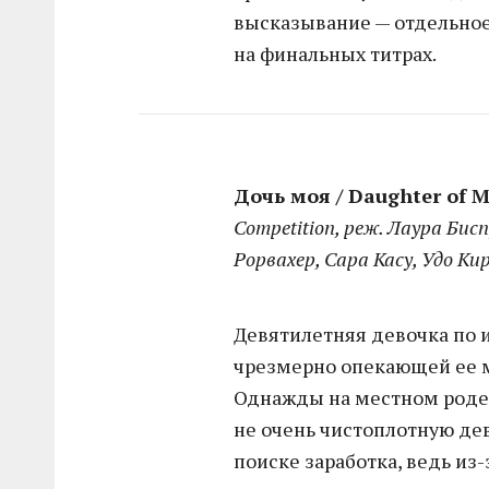
высказывание — отдельное
на финальных титрах.
Дочь моя / Daughter of Mi
Competition, реж. Лаура Бисп
Рорвахер, Сара Касу, Удо Ки
Девятилетняя девочка по 
чрезмерно опекающей ее 
Однажды на местном родео
не очень чистоплотную де
поиске заработка, ведь из