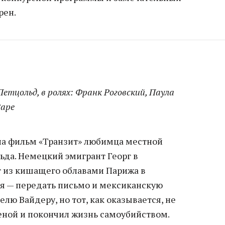
рен.
Петцольд, в ролях: Франк Роговский, Паула
Заре
на фильм «Транзит» любимца местной
ьда. Немецкий эмигрант Георг в
 из кишащего облавами Парижа в
ия — передать письмо и мексиканскую
лю Вайдеру, но тот, как оказывается, не
еной и покончил жизнь самоубийством.