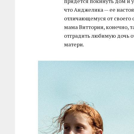
придется покинуть дом и у
что Анджелика — ее настоя
отличающемуся от своего 
мама Виттории, конечно, т
отградить любимую дочь о
матери.