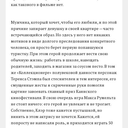
как такового в фильме нет.
Мужчина, который хочет, чтобы его любили, и по этой
причине запирает девушку в своей квартире — часто
встречающийся образ. Но здесь у него нет никаких
мотивов в виде долгого преследования конкретного
человека, он просто берет первую попавшуюся
туристку. При этом герой продолжает вести свою
обычную жизнь: работать в школе, навещать
родителей, заходить в магазин за соусом песто. В том
же «Коллекционере» полувековой давности персонаж
Теренса Стэмпа был стеснителен и тем интересен, его
смущенные жесты и скрюченные руки помогли
картине завоевать главный приз Каннского
кинофестиваля. В свою очередь игра Макса Румельта
не стоит ничего: его герой не увлекает и не трогает.
Собственно, Клэр тоже кажется пустышкой, но
винить в этом актрису не хочется. Кажется, ей
попросту не написали роль, и приходится играть 50