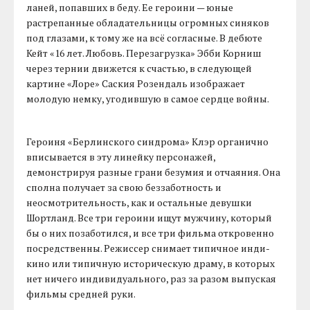
ланей, попавших в беду. Ее героини — юные
растрепанные обладательницы огромных синяков
под глазами, к тому же на всё согласные. В дебюте
Кейт «16 лет. Любовь. Перезагрузка» Эбби Корниш
через тернии движется к счастью, в следующей
картине «Лоре» Саския Розендаль изображает
молодую немку, угодившую в самое сердце войны.
Героиня «Берлинского синдрома» Клэр органично
вписывается в эту линейку персонажей,
демонстрируя разные грани безумия и отчаяния. Она
сполна получает за свою беззаботность и
неосмотрительность, как и остальные девушки
Шортланд. Все три героини ищут мужчину, который
бы о них позаботился, и все три фильма откровенно
посредственны. Режиссер снимает типичное инди-
кино или типичную историческую драму, в которых
нет ничего индивидуального, раз за разом выпуская
фильмы средней руки.