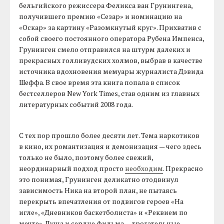
бельгийского режиссера Феликса ван Грунингена,
получившего премию «Сезар» и номинацию на
«Оскар» за картину «Разомкнутый круг». Прихватив с
собой своего постоянного оператора Рубена Импенса,
Грунинген смело отправился на штурм далеких и
прекрасных голливудских холмов, выбрав в качестве
источника вдохновения мемуары журналиста Дэвида
Шеффа. В свое время эта книга попала в список
бестселлеров New York Times, став одним из главных
литературных событий 2008 года.
С тех пор прошло более десяти лет. Тема наркотиков
в кино, их романтизация и демонизация — чего здесь
только не было, поэтому более свежий,
неординарный подход просто
необходим
. Прекрасно
это понимая, Грунинген деликатно отодвинул
зависимость Ника на второй план, не пытаясь
перекрыть впечатления от подвигов героев «На
игле», «Дневников баскетболиста» и «Реквием по
мечте». Душа и сердце фильма — трогательные