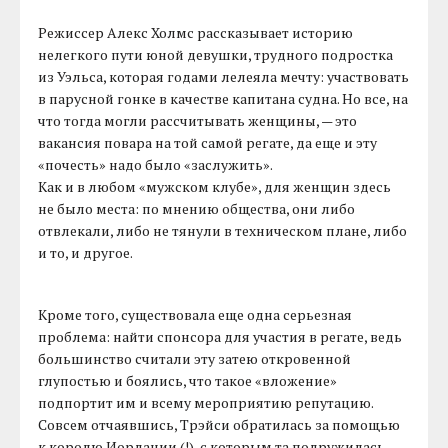
Режиссер Алекс Холмс рассказывает историю
нелегкого пути юной девушки, трудного подростка
из Уэльса, которая годами лелеяла мечту: участвовать
в парусной гонке в качестве капитана судна. Но все, на
что тогда могли рассчитывать женщины, — это
вакансия повара на той самой регате, да еще и эту
«почесть» надо было «заслужить».
Как и в любом «мужском клубе», для женщин здесь
не было места: по мнению общества, они либо
отвлекали, либо не тянули в техническом плане, либо
и то, и другое.
Кроме того, существовала еще одна серьезная
проблема: найти спонсора для участия в регате, ведь
большинство считали эту затею откровенной
глупостью и боялись, что такое «вложение»
подпортит им и всему мероприятию репутацию.
Совсем отчаявшись, Трэйси обратилась за помощью
к королю Иордании (!), с которым та подружилась