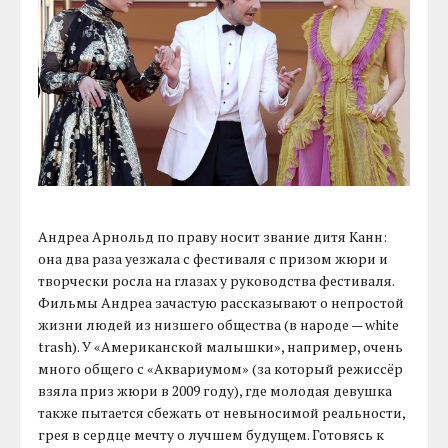
Андреа Арнольд по праву носит звание дитя Канн:
она два раза уезжала с фестиваля с призом жюри и
творчески росла на глазах у руководства фестиваля.
Фильмы Андреа зачастую рассказывают о непростой
жизни людей из низшего общества (в народе — white
trash). У «Американской малышки», например, очень
много общего с «Аквариумом» (за который режиссёр
взяла приз жюри в 2009 году), где молодая девушка
также пытается сбежать от невыносимой реальности,
грея в сердце мечту о лучшем будущем. Готовясь к