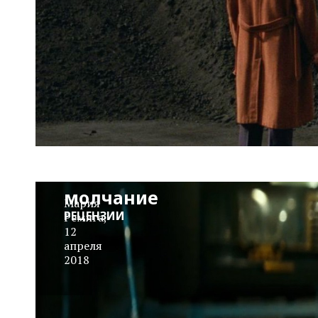
«Тихое
место»:
Великое
молчание
Мария
РЕЦЕНЗИИ
Ремига
,
12
апреля
2018