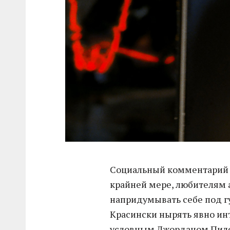
Социальный комментарий 
крайней мере, любителям 
напридумывать себе под г
Красински нырять явно инт
условным Джорданом Пило