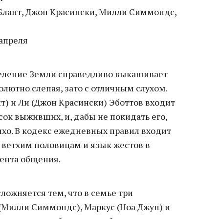
лант, Джон Красински, Милли Симмондс,
апреля
еление Земли справедливо выкашивает
олютно слепая, зато с отличным слухом.
т) и Ли (Джон Красински) Эботтов входит
сок выживших, и, дабы не покидать его,
ихо. В кодекс ежедневных правил входит
к ветхим половицам и язык жестов в
мента общения.
ложняется тем, что в семье три
 (Милли Симмондс), Маркус (Ноа Джуп) и