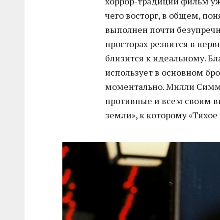
хоррор-традиции фильм уж
чего восторг, в общем, по
выполнен почти безупречно
просторах резвится в пер
близится к идеальному. Бл
использует в основном бр
моментально. Милли Симм
противные и всем своим в
земли», к которому «Тихое