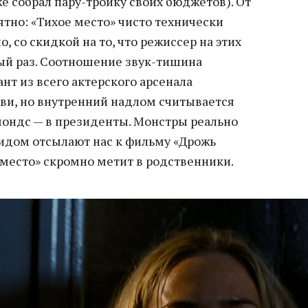
е собрал пару-тройку своих бюджетов). От
нятно: «Тихое место» чисто технически
, со скидкой на то, что режиссер на этих
вый раз. Соотношение звук-тишина
ант из всего актерского арсенала
ови, но внутренний надлом считывается
ондс — в президенты. Монстры реально
идом отсылают нас к фильму «Дрожь
 место» скромно метит в родственники.