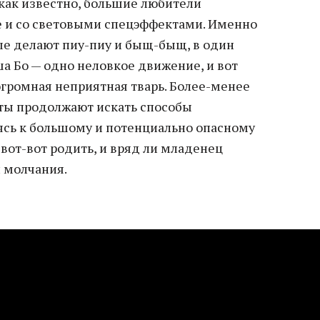
, как известно, большие любители
е и со световыми спецэффектами. Именно
ые делают пиу-пиу и быщ-быщ, в один
а Бо — одно неловкое движение, и вот
огромная неприятная тварь. Более-менее
тты продолжают искать способы
ясь к большому и потенциально опасному
вот-вот родить, и вряд ли младенец
й молчания.