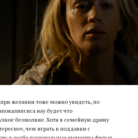
при желании тоже можно увидеть, по
апокалипсиса нау будет что
улкое безмолвие. Хотя в семейную драму
ереснее, чем играть в поддавки с
м: в особо пасторальные моменты фильм