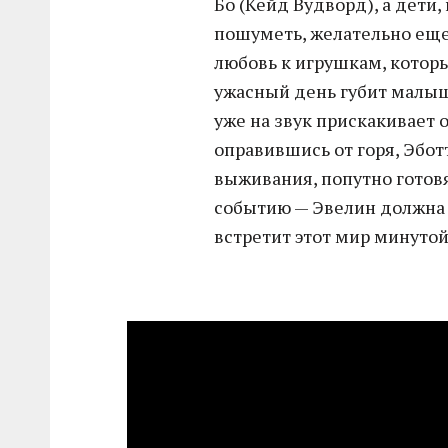
Бо (Кейд Вудворд), а дети
пошуметь, желательно ещ
любовь к игрушкам, котор
ужасный день губит малыш
уже на звук прискакивает 
оправившись от горя, Эбо
выживания, попутно готов
событию — Эвелин должна 
встретит этот мир минуто