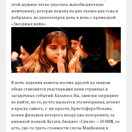
этой шумихе легко упустить малобюджетную
жемчужину, которая лежала на дне океана два года и
добралась до кинотеатров день в день с премьерой
«Звездных войн».
В ночь падения кометы восемь друзей на званом
обеде становятся участниками цепи странных и
загадочных событий. Казалось бы, завязки зауряднее
не найти, но то, во что выльется эта вечеринка, вгонит
в краску самого, г-ди прости, Кристофера Нолана,
копии фильмов которого впору уже похоронить за
книжной полкой. Кстати, бюджет «Связи» — 50 000$, то
есть, где-то треть стоимости слезы МакКонахи в