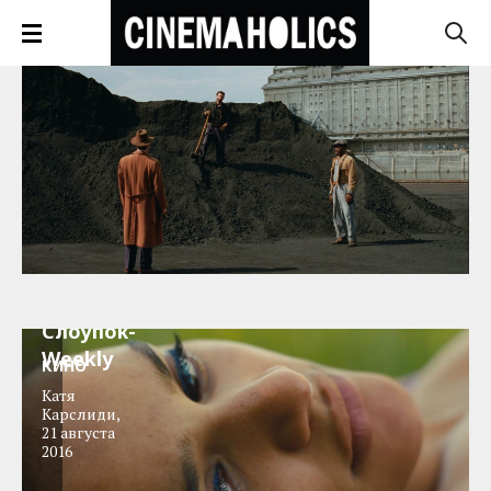
Слоупок-
Weekly
КИНО
Катя
Карслиди
,
21 августа
2016