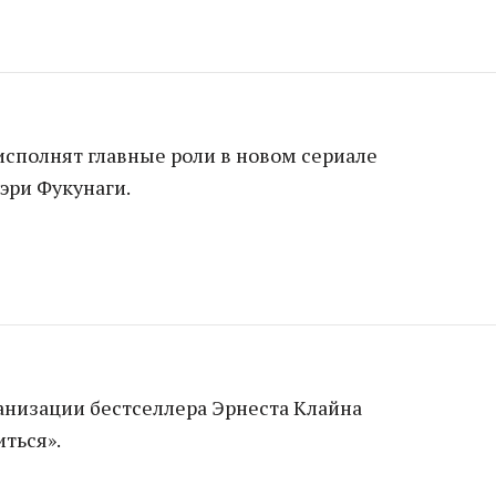
исполнят главные роли в новом сериале
Кэри Фукунаги.
ранизации бестселлера Эрнеста Клайна
ться».