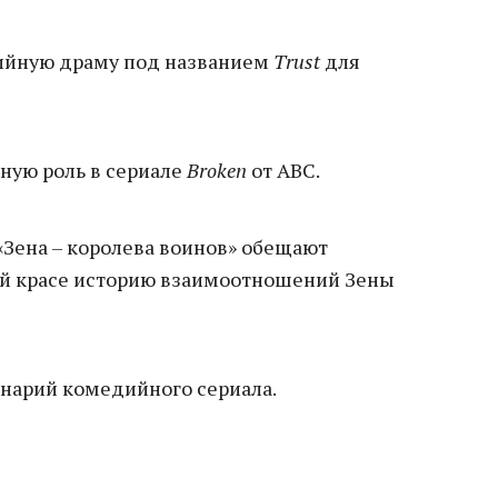
рийную драму под названием
Trust
для
вную роль в сериале
Broken
от ABC.
«Зена – королева воинов» обещают
ой красе историю взаимоотношений Зены
нарий комедийного сериала.