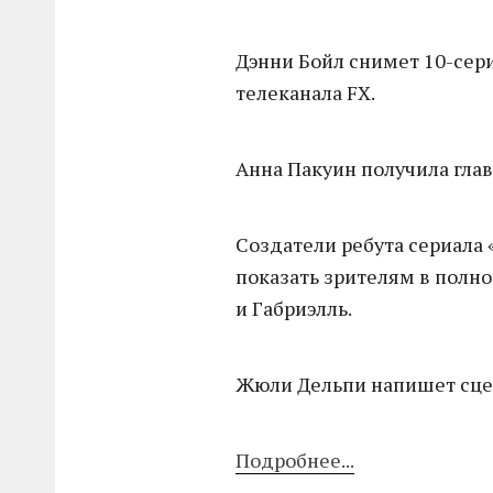
Дэнни Бойл снимет 10-се
телеканала FX.
Анна Пакуин получила гла
Создатели ребута сериала 
показать зрителям в полн
и Габриэлль.
Жюли Дельпи напишет сце
Подробнее...