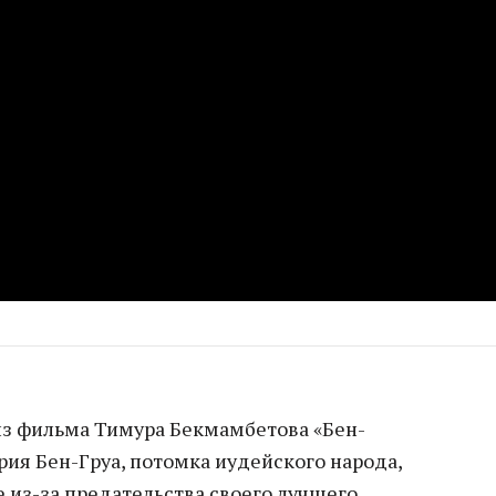
з фильма Тимура Бекмамбетова «Бен-
ория Бен-Груа, потомка иудейского народа,
е из-за предательства своего лучшего