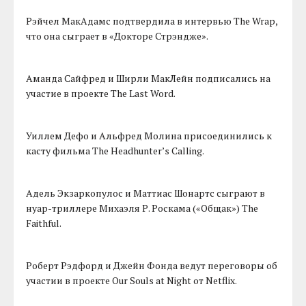
Рэйчел МакАдамс подтвердила в интервью The Wrap,
что она сыграет в «Докторе Стрэндже».
Аманда Сайфред и Ширли МакЛейн подписались на
участие в проекте The Last Word.
Уиллем Дефо и Альфред Молина присоединились к
касту фильма The Headhunter’s Calling.
Адель Экзаркопулос и Маттиас Шонартс сыграют в
нуар-триллере Михаэля Р. Роскама («Общак») The
Faithful.
Роберт Рэдфорд и Джейн Фонда ведут переговоры об
участии в проекте Our Souls at Night от Netflix.