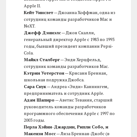
Apple II.
Кейт Уинслет
— Джоанна Хоффман, одна из
сотрудниц команды разработчиков Mac и
NeXT.
Джефф Дэниэлс
— Джон Скалли,
генеральный директор Apple с 1983 по 1993
годы, бывший президент компании Pepsi-
Cola.
Майкл Сталберг
— Энди Херцфельд,
сотрудник команды разработчиков Mac.
Кэтрин Уотерстон
— Крисанн Бреннан,
школьная подружка Джобса.
Сара Снук
— Андреа «Энди» Каннингем,
предприниматель и сотрудник Apple.
Адам Шапиро
— Аветис Теванян, старший
руководитель команды разработчиков
программного обеспечения Apple с 1997 по
2003 годы.
Перла Хэйни-Джардин, Рипли Собо, и
Макензи Мосс
— Лиза Бреннан-Джобс (в