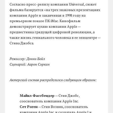
Согласно пресс-релизу компании Universal, сюжет
фильма базируется «на трех знаковых презентациях
компании Apple и заканчивая в 1998 году на
премьерном показе ПК iMac. Кинофильм
демонстрирует кухню компании Apple —
предвестника грядущей цифровой революции, а
также жизнь гениального человека в ее эпицентре —
Стива Джобса.
Режиссер: Дэнни Бойл
Сценарий: Аарон Соркин
Актерский состав распределился следующим образом:
Майкл Фассбендер
— Стив Джобс,
сооснователь компании Apple Inc.
Сет Роген
— Стив Возняк, сооснователь
компании Apple Inc. и создатель Apple I и