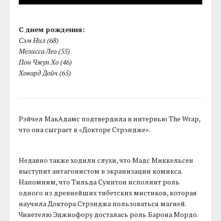
С днем рождения:
Сэм Нил (68)
Мелисса Лео (55)
Пон Чжун Хо (46)
Ховард Дойч (65)
Рэйчел МакАдамс подтвердила в интервью The Wrap,
что она сыграет в «Докторе Стрэндже».
Недавно также ходили слухи, что Мадс Миккельсен
выступит антагонистом в экранизации комикса.
Напомним, что Тильда Суинтон исполнит роль
одного из древнейших тибетских мистиков, которая
научила Доктора Стрэнджа пользоваться магией.
Чиветелю Эджиофору досталась роль Барона Мордо.