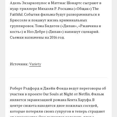
Адель Экзаркопулос и Маттиас Шонартс сыграют в
нуар-триллере Михаэля Р. Роскама («Общак») The
Faithful. События фильма будут разворачиваться в
Брюсселе и покажут жизнь криминальных
группировок. Тома Бидеген («Дипан», «Ржавчина и
кость») и Ноэ Дебре («Дипан») напишут сценарий.
Съемки назначены на 2016 год.
Источник:
Variety
Роберт Рэдфорд и Джейн Фонда ведут переговоры об
участии в проекте Our Souls at Night от Netflix. Фильм
является экранизацией романа Кента Харуфа. В
центре сюжета находятся двое пожилых соседей,
которые потеряли своих супругов и теперь страдают
от одиночества. Они пытаются наладить друг с