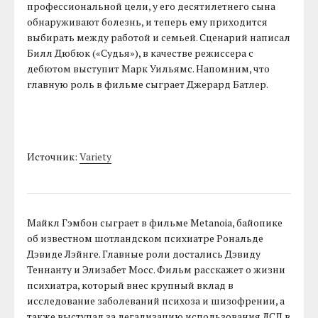
профессиональной цели, у его десятилетнего сына
обнаруживают болезнь, и теперь ему приходится
выбирать между работой и семьей. Сценарий написал
Билл Дюбюк («Судья»), в качестве режиссера с
дебютом выступит Марк Уильямс. Напомним, что
главную роль в фильме сыграет Джерард Батлер.
Источник:
Variety
Майкл Гэмбон сыграет в фильме Metanoia, байопике
об известном шотландском психиатре Рональде
Дэвиде Лэйнге. Главные роли достались Дэвиду
Теннанту и Элизабет Мосс. Фильм расскажет о жизни
психиатра, который внес крупный вклад в
исследование заболеваний психоза и шизофрении, а
также выступал за легализацию использования ЛСД в