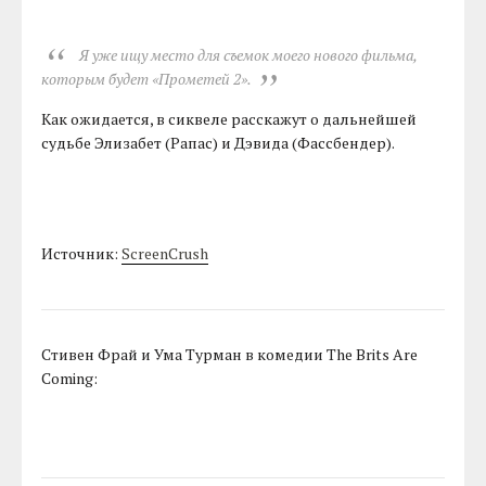
Я уже ищу место для съемок моего нового фильма,
которым будет «Прометей 2».
Как ожидается, в сиквеле расскажут о дальнейшей
судьбе Элизабет (Рапас) и Дэвида (Фассбендер).
Источник:
ScreenCrush
Стивен Фрай и Ума Турман в комедии The Brits Are
Coming: