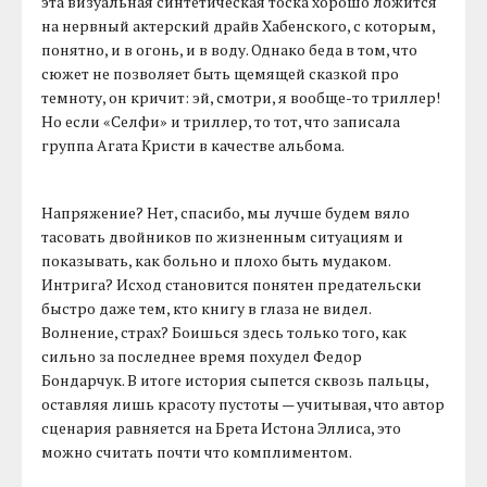
эта визуальная синтетическая тоска хорошо ложится
на нервный актерский драйв Хабенского, с которым,
понятно, и в огонь, и в воду. Однако беда в том, что
сюжет не позволяет быть щемящей сказкой про
темноту, он кричит: эй, смотри, я вообще-то триллер!
Но если «Селфи» и триллер, то тот, что записала
группа Агата Кристи в качестве альбома.
Напряжение? Нет, спасибо, мы лучше будем вяло
тасовать двойников по жизненным ситуациям и
показывать, как больно и плохо быть мудаком.
Интрига? Исход становится понятен предательски
быстро даже тем, кто книгу в глаза не видел.
Волнение, страх? Боишься здесь только того, как
сильно за последнее время похудел Федор
Бондарчук. В итоге история сыпется сквозь пальцы,
оставляя лишь красоту пустоты — учитывая, что автор
сценария равняется на Брета Истона Эллиса, это
можно считать почти что комплиментом.