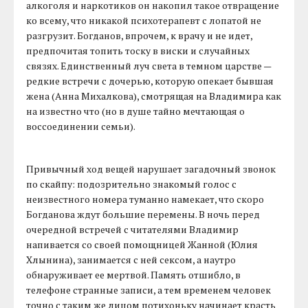
алкоголя и наркотиков он накопил такое отвращение
ко всему, что никакой психотерапевт с лопатой не
разгрузит. Богданов, впрочем, к врачу и не идет,
предпочитая топить тоску в виски и случайных
связях. Единственный луч света в темном царстве —
редкие встречи с дочерью, которую опекает бывшая
жена (Анна Михалкова), смотрящая на Владимира как
на известно что (но в душе тайно мечтающая о
воссоединении семьи).
Привычный ход вещей нарушает загадочный звонок
по скайпу: подозрительно знакомый голос с
неизвестного номера туманно намекает, что скоро
Богданова ждут большие перемены. В ночь перед
очередной встречей с читателями Владимир
напивается со своей помощницей Жанной (Юлия
Хлынина), занимается с ней сексом, а наутро
обнаруживает ее мертвой. Память отшибло, в
телефоне странные записи, а тем временем человек
точно с таким же лицом потихоньку начинает красть