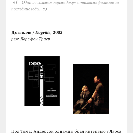
Один из самых мощных документальных фильмов за
последние годы.
Догвилль /
Dogville
, 2003
реж. Ларс фон Триер
Пол Томас Андерсон однажды брал
интервью
у Ларса