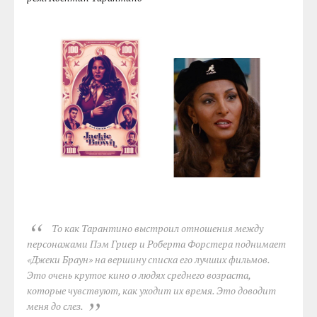
То как Тарантино выстроил отношения между
персонажами Пэм Гриер и Роберта Форстера поднимает
«Джеки Браун» на вершину списка его лучших фильмов.
Это очень крутое кино о людях среднего возраста,
которые чувствуют, как уходит их время. Это доводит
меня до слез.