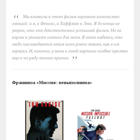
Мы вложили в этот фильм огромное количество
эмоций: и я, и Феникс, и Хоффман и Эми. Я до конца не
уверен, что это действительно успешный фильм. Но он
хорош и уникален именно для меня. Я очень надеюсь, что
люди наслаждаются этим кино ровно также, как я им
горжусь. И, конечно, у меня к этой картине особые чувства
еще и по ряду личных причин.
Франшиза «Миссия: невыполнима»