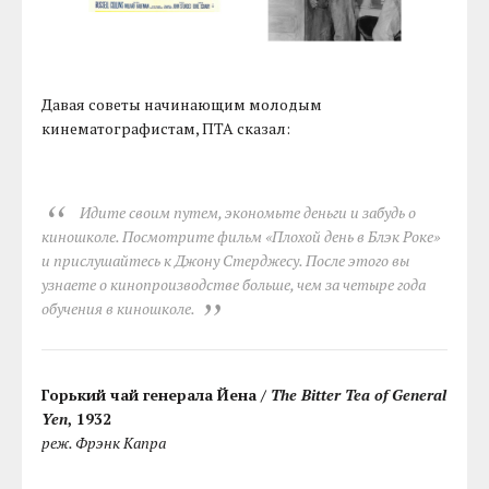
Давая советы начинающим молодым
кинематографистам, ПТА сказал:
Идите своим путем, экономьте деньги и забудь о
киношколе. Посмотрите фильм «Плохой день в Блэк Роке»
и прислушайтесь к Джону Стерджесу. После этого вы
узнаете о кинопроизводстве больше, чем за четыре года
обучения в киношколе.
Горький чай генерала Йена /
The Bitter Tea of General
Yen
, 1932
реж. Фрэнк Капра