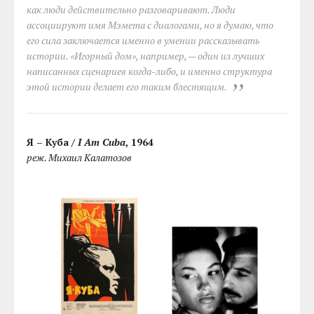
как люди действительно разговаривают. Люди
ассоциируют имя Мэмета с диалогами, но я думаю, что
его сила заключается именно в умении рассказывать
истории. «Игорный дом», например, — один из лучших
написанных сценариев когда-либо, и именно структура
этой истории делает его таким блестящим.
Я – Куба /
I Am Cuba
, 1964
реж. Михаил Калатозов