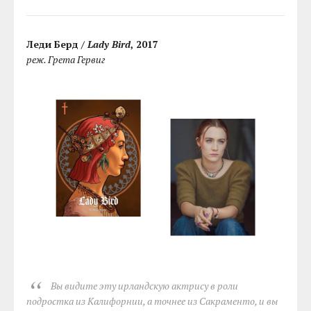
Леди Берд /
Lady Bird
, 2017
реж. Грета Гервиг
Вы видите эту ирландскую актрису в роли
подростка из Калифорнии, а точнее из Сакраменто, и вы