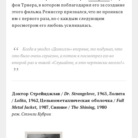
фон Триера, в котором поблагодарил его за создание
этого фильма. Режиссер признался, что не проникся
им с первого раза, но с каждым следующим
просмотром его любовь усиливалась.
Когда я увидел «Догвилль» впервые, то подумал, что
это было очень серьезно, а потом я посмотрел его во
второй раз и такой «Слушайте, а это чертовски весело!».
Доктор Стрейнджлав /
Dr. Strangelove
, 1963
,
Лолита
/
Lolita
, 1962
,
Цельнометаллическая оболочка /
Full
Metal Jacket
, 1987
,
Сияние /
The Shining
, 1980
реж. Стэнли Кубрик