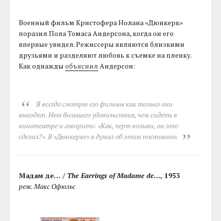
Военный фильм Кристофера Нолана «Дюнкерк»
поразил Пола Томаса Андерсона, когда он его
впервые увидел. Режиссеры являются близкими
друзьями и разделяют любовь к съемке на пленку.
Как однажды
объяснил
Андерсон:
Я всегда смотрю его фильмы как только они
выходят. Нет большего удовольствия, чем сидеть в
кинотеатре и говорить: «Как, черт возьми, он это
сделал?». В «Дюнкерке» я думал об этом постоянно.
Мадам де… /
The Earrings of Madame de…
, 1953
реж. Макс Офюльс