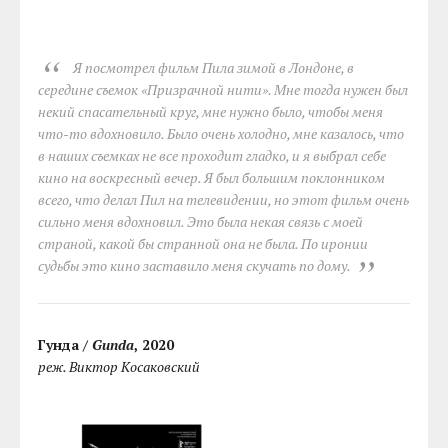
Я посмотрел фильм Пила зимой в Лондоне, в
середине съемок «Призрачной нити». Мне тогда нужен был
некий спасательный круг, мне нужно было, чтобы меня
что-то вдохновило. Было очень холодно, мне казалось, что
в наших съемках не все проходит гладко, и я выбрал себе
кино на воскресный вечер. Я был большим поклонником
всего, что делал Пил на телевидении, но этот фильм очень
сильно меня вдохновил. Это была некая связь с моей
страной, какой бы странной она не была. По иронии
судьбы это кино заставило меня скучать по дому.
Гунда /
Gunda
, 2020
реж. Виктор Косаковский