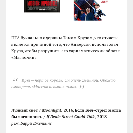
ПТА буквально одержим Томом Крузом, что отчасти
является причиной того, что Андерсон использовал
Круза, чтобы разрушить его харизматический образ в
«Магнолии».
Круз — чертов король! Он очень смешной. Обожаю
смотреть «Миссию невыполнима».
Лунный свет /
Moonlight
, 2016
,
Если Бил-стрит могла
бы заговорить /
If Beale Street Could Talk
, 2018
реж. Барри Дженкинс