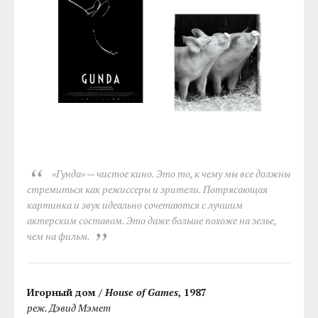
«Гунда» — чистое кино. Это то, к чему мы все должны
стремиться как режиссеры и зрители. Потрясающая
картинка и звук идеально сочетаются с лучшим
актерским составом. Это даже больше похоже на зелье,
чем на фильм.
Игорный дом /
House of Games
, 1987
реж. Дэвид Мэмет