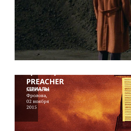
Трейлер:
PREACHER
СЕРИАЛЫ
Анастасия
Фролова
,
02 ноября
2015