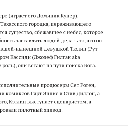
ере (играет его Доминик Купер),
Техасского городка, переживающего
ется существо, сбежавшее с небес, которое
ность заставлять людей делать то, что он
 бывшей-нынешней девушкой Тюлип (Рут
ром Кэссиди (Джозеф Гилган aka
роль), они встают на пути поиска Бога.
исполнительные продюсеры Сет Роген,
ии комиксов Гарт Эннис и Стив Диллон, а
ого, Кэтлин выступает сценаристом, а
ировали пилотный эпизод.