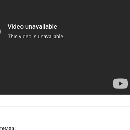
риала: