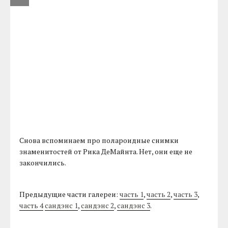
Снова вспоминаем про полароидные снимки
знаменитостей от Рика ДеМайнта. Нет, они еще не
закончились.
Предыдущие части галереи:
часть 1
,
часть 2
,
часть 3
,
часть 4
сандэнс 1
,
сандэнс 2
,
сандэнс 3
.