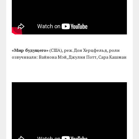
«Мир будущего»
(США), реж. Дон Херцфельд, роли
озвучивали: Вайнона Мэй, Джулия Потт, Сара Кашман