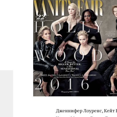
Дженнифер Лоуренс, Кейт Б