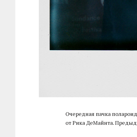
Очередная пачка полароид
от Рика ДеМайнта. Предыд