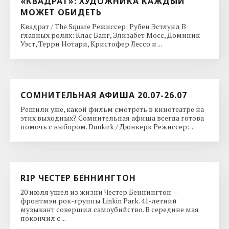
«КВАДРАТ»: ХУДОЖНИКА КАЖДЫЙ
МОЖЕТ ОБИДЕТЬ
Квадрат / The Square Режиссер: Рубен Эстлунд В
главных ролях: Клас Банг, Элизабет Мосс, Доминик
Уэст, Терри Нотари, Кристофер Лессо и ...
СОМНИТЕЛЬНАЯ АФИША 20.07-26.07
Решили уже, какой фильм смотреть в кинотеатре на
этих выходных? Сомнительная афиша всегда готова
помочь с выбором. Dunkirk / Дюнкерк Режиссер: ...
RIP ЧЕСТЕР БЕННИНГТОН
20 июля ушел из жизни Честер Беннингтон —
фронтмэн рок-группы Linkin Park. 41-летний
музыкант совершил самоубийство. В середине мая
покончил с ...