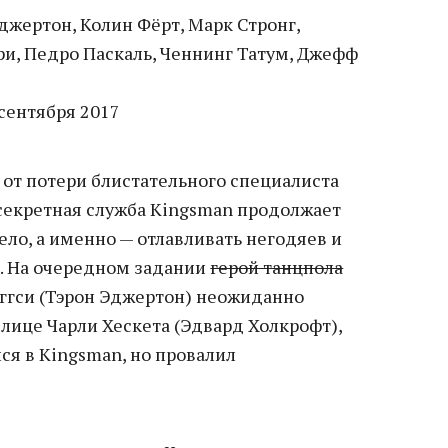
джертон, Колин Фёрт, Марк Стронг,
ри, Педро Паскаль, Ченнинг Татум, Джефф
сентября 2017
от потери блистательного специалиста
 секретная служба Kingsman продолжает
ело, а именно — отлавливать негодяев и
. На очередном задании
герой танцпола
Эггси (Тэрон Эджертон) неожиданно
лице Чарли Хескета (Эдвард Холкрофт),
ся в Kingsman, но провалил