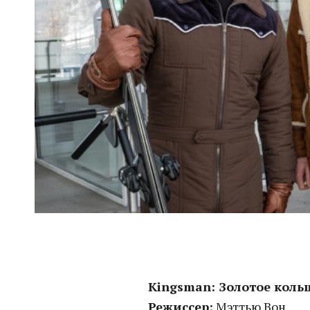
Kingsman: Золотое кольц
Режиссер:
Мэттью Вон