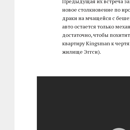
Предыдущая их встреча зак
новое столкновение по ир
драки на мчащейся с беше
авто остается только меха
достаточно, чтобы похитит
квартиру Kingsman к чертя
жилище Эггси).