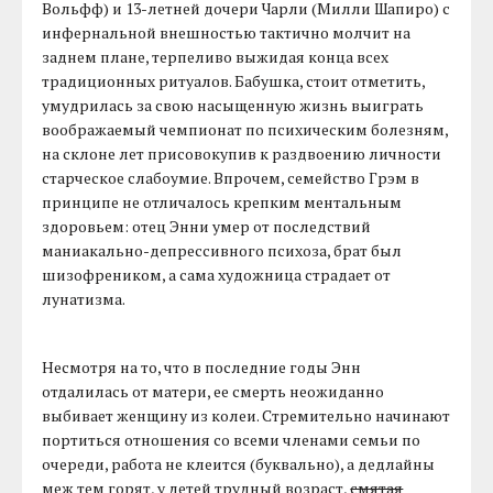
Вольфф) и 13-летней дочери Чарли (Милли Шапиро) с
инфернальной внешностью тактично молчит на
заднем плане, терпеливо выжидая конца всех
традиционных ритуалов. Бабушка, стоит отметить,
умудрилась за свою насыщенную жизнь выиграть
воображаемый чемпионат по психическим болезням,
на склоне лет присовокупив к раздвоению личности
старческое слабоумие. Впрочем, семейство Грэм в
принципе не отличалось крепким ментальным
здоровьем: отец Энни умер от последствий
маниакально-депрессивного психоза, брат был
шизофреником, а сама художница страдает от
лунатизма.
Несмотря на то, что в последние годы Энн
отдалилась от матери, ее смерть неожиданно
выбивает женщину из колеи. Стремительно начинают
портиться отношения со всеми членами семьи по
очереди, работа не клеится (буквально), а дедлайны
меж тем горят, у детей трудный возраст,
смятая