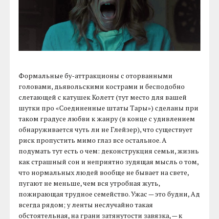
Формальные бу-аттракционы с оторванными
головами, дьявольскими кострами и бесподобно
слетающей с катушек Колетт (тут место для вашей
шутки про «Соединенные штаты Тары») сделаны при
таком градусе любви к жанру (в конце с удивлением
обнаруживается чуть ли не Глейзер), что существует
риск пропустить мимо глаз все остальное. А
подумать тут есть о чем: деконструкция семьи, жизнь
как страшный сон и неприятно зудящая мысль о том,
что нормальных людей вообще не бывает на свете,
пугают не меньше, чем вся утробная жуть,
пожирающая трудное семейство. Ужас — это будни, Ад
всегда рядом; у ленты неслучайно такая
обстоятельная, на грани затянутости завязка, — к