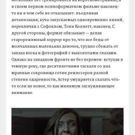
в своем первом полноформатном фильме наконец-
то ни в чем себе не отказывает: въедливая
детализация, куча запускаемых одновременно линий,
переклички с Софоклом, Тони Коллетт, наконец. С
другой стороны, формат обязывает — делая
старорежимный хоррор про то, что все беды от
молчаливых маленьких девочек, трудно сбежать от
запаха воска и фотографий с выколотыми глазами.
Однако на западном фронте не без перемен: вступая в
темную реку, где десятилетиями таскали со дна
мрачные сокровища сотни режиссеров разной
степени одаренности, Астер умудряется сказать что-
то если не новое, то как минимум заслуживающее
внимание.