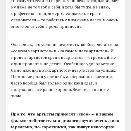
Потому что если ты берешь человека, который играет
ну даже не то чтобы себя, а хотя бы ту же, не знаю,
профессию — например, следователь играет
следователя — то работать с ним очень легко, и очень
много он от себя в роль привносит.
Оказалось, что условно неартисты вообще делятся на
«совсем неартистов» и «на самом деле артистов». И
процент артистов среди неартистов — огромный, не
один процент и не десять. Особенное удовольствие
было находить этих артистов-неартистов на улицах.
На многие роли у нас не было огромного кастинга,
часто вообще был только один кандидат, и
получалось все равно хорошо. Везение что ли, не
знаю.
Про то, что артисты приносят «свое» — в вашем
фильме действительно диалоги звучат очень живо
и реально, по-сорокински, как пишут некоторые