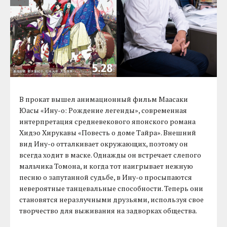
В прокат вышел анимационный фильм Маасаки
Юасы «Ину-о: Рождение легенды», современная
интерпретация средневекового японского романа
Хидэо Хирукавы «Повесть о доме Тайра». Внешний
вид Ину-о отталкивает окружающих, поэтому он
всегда ходит в маске. Однажды он встречает слепого
мальчика Томона, и когда тот наигрывает нежную
песню о запутанной судьбе, в Ину-о просыпаются
невероятные танцевальные способности. Теперь они
становятся неразлучными друзьями, используя свое
творчество для выживания на задворках общества.