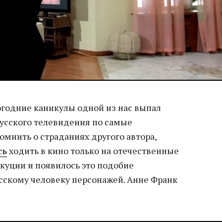
огодние каникулы одной из нас выпал
русского телевидения по самые
мнить о страданиях другого автора,
сь
ходить в кино только на отечественные
екуции и появилось это подобие
сскому человеку персонажей. Анне Франк