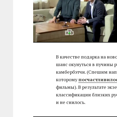
В качестве подарка на нов
шанс окунуться в пучины 
камбербэтчи. (Спешим напо
которому
посчастливило
фильмы). В результате экз
классификации близких ру
и не снилось.