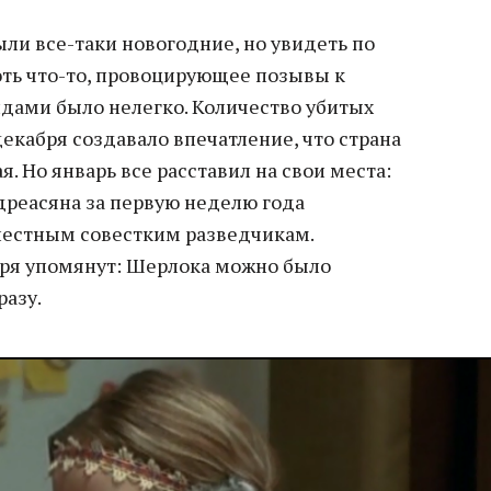
ыли все-таки новогодние, но увидеть по
ть что-то, провоцирующее позывы к
дами было нелегко. Количество убитых
декабря создавало впечатление, что страна
я. Но январь все расставил на свои места:
дреасяна за первую неделю года
лестным совестким разведчикам.
зря упомянут: Шерлока можно было
разу.