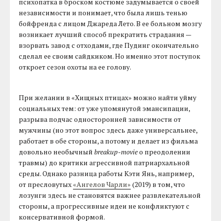
психопатка в броском костюме задумывается о своей
независимости и понимает, что была лишь тенью
бойфренда с лицом Джареда Лето. В ее больном мозгу
возникает лучший способ прекратить страдания —
взорвать завод с отходами, где Пудинг окончательно
сделал ее своим сайдкиком. Но именно этот поступок
откроет сезон охоты на ее голову.
При желании в «Хищных птицах» можно найти уйму
социальных тем: от уже упомянутой эмансипации,
разрыва подчас односторонней зависимости от
мужчины (но этот вопрос здесь даже универсальнее,
работает в обе стороны, а потому и делает из фильма
довольно необычный
breakup-movie
о преодолении
травмы) до критики агрессивной патриархальной
среды. Однако разница работы Кэти Янь, например,
от пресловутых
«Ангелов Чарли»
(2019) в том, что
лозунги здесь не становятся важнее развлекательной
стороны, а прогрессивные идеи не конфликтуют с
консервативной формой.