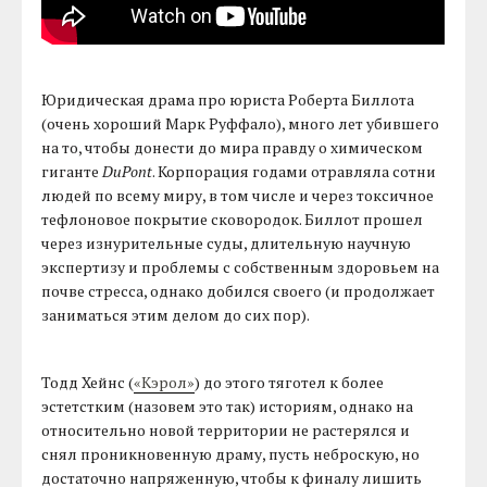
Юридическая драма про юриста Роберта Биллота
(очень хороший Марк Руффало), много лет убившего
на то, чтобы донести до мира правду о химическом
гиганте
DuPont
. Корпорация годами отравляла сотни
людей по всему миру, в том числе и через токсичное
тефлоновое покрытие сковородок. Биллот прошел
через изнурительные суды, длительную научную
экспертизу и проблемы с собственным здоровьем на
почве стресса, однако добился своего (и продолжает
заниматься этим делом до сих пор).
Тодд Хейнс (
«Кэрол»
) до этого тяготел к более
эстетстким (назовем это так) историям, однако на
относительно новой территории не растерялся и
снял проникновенную драму, пусть неброскую, но
достаточно напряженную, чтобы к финалу лишить