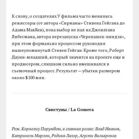
К слову, о создателях.У фильма часто менялись
режиссеры (от автора «Сирианы» Стивена Гейгана до
Адама МакКея), пока выбор не пал на Джонатана
Либесмана, автора перезапуска «Черепашек-ниндзя»,
при этом формально процессом руководил
вышеупомянутый Стивен Гейган. Кроме того, Роберт
Дауни-младший, который значится на проекте еще и
продюсером, слишком сильно вмешивался в
съемочный процесс. Результат — убытки размером
около $100 млн.
Свистуны / La Gomera
Реж. Корнелиу Порумбою, в главных ролях: Влад Иванов,
Катринель Марлон, Родика Лазэр, Агусти Вильяронга