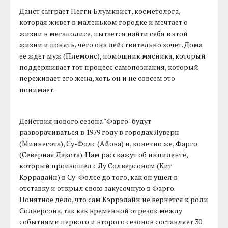
Данст сыграет Пегги Блумквист, косметолога,
которая живет в маленьком городке и мечтает о
жизни в мегаполисе, пытается найти себя в этой
жизни и понять, чего она действительно хочет. Дома
ее ждет муж (Племонс), помощник мясника, который
поддерживает тот процесс самопознания, который
переживает его жена, хоть он и не совсем это
понимает.
Действия нового сезона "Фарго" будут
разворачиваться в 1979 году в городах Луверн
(Миннесота), Су-Фолс (Айова) и, конечно же, Фарго
(Северная Дакота). Нам расскажут об инциденте,
который произошел с Лу Солверсоном (Кит
Кэррадайн) в Су-Фолсе до того, как он ушел в
отставку и открыл свою закусочную в Фарго.
Понятное дело, что сам Кэррэдайн не вернется к роли
Солверсона, так как временной отрезок между
событиями первого и второго сезонов составляет 30