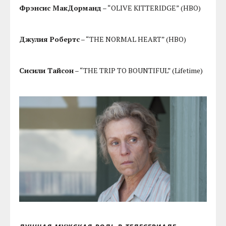
Фрэнсис МакДорманд
– “OLIVE KITTERIDGE” (HBO)
Джулия Робертс
– “THE NORMAL HEART” (HBO)
Сисили Тайсон
– “THE TRIP TO BOUNTIFUL” (Lifetime)