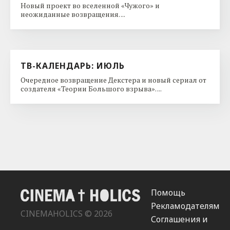
ТВ-КАЛЕНДАРЬ: СЕНТЯБРЬ
Входим в осень со спин-оффом «Офиса», новым
проектом Стивена Найта и триллером, где Джессика
Честейн гоняет онлайн-хейтеров. ...
ТВ-КАЛЕНДАРЬ: АВГУСТ
Новый проект во вселенной «Чужого» и
неожиданные возвращения. ...
ТВ-КАЛЕНДАРЬ: ИЮЛЬ
Очередное возвращение Декстера и новый сериал от
создателя «Теории Большого взрыва». ...