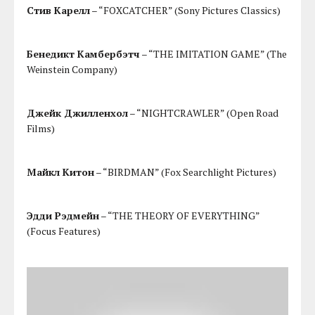
Стив Карелл
– “FOXCATCHER” (Sony Pictures Classics)
Бенедикт Камбербэтч
– “THE IMITATION GAME” (The
Weinstein Company)
Джейк Джилленхол
– “NIGHTCRAWLER” (Open Road
Films)
Майкл Китон
– “BIRDMAN” (Fox Searchlight Pictures)
Эдди Рэдмейн
– “THE THEORY OF EVERYTHING”
(Focus Features)