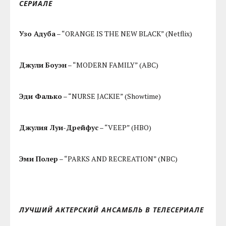
Уильям Х. Мэйси
– “SHAMELESS” (Showtime)
Джим Парсонс
– “THE BIG BANG THEORY” (CBS)
Эрик Стоунстрит
– “MODERN FAMILY” (ABC)
ЛУЧШАЯ ЖЕНСКАЯ РОЛЬ В КОМЕДИЙНОМ
СЕРИАЛЕ
Узо Адуба
– “ORANGE IS THE NEW BLACK” (Netflix)
Джули Боуэн
– “MODERN FAMILY” (ABC)
Эди Фалько
– “NURSE JACKIE” (Showtime)