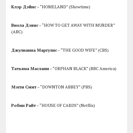
Клэр Дэйнс
– “HOMELAND” (Showtime)
Виола Дэвис
– “HOW TO GET AWAY WITH MURDER”
(ABC)
Джулианна Маргулис
– “THE GOOD WIFE” (CBS)
Татьяна Маслани
– “ORPHAN BLACK” (BBC America)
Мэгги Смит
– “DOWNTON ABBEY” (PBS)
Робин Райт
– “HOUSE OF CARDS” (Netflix)