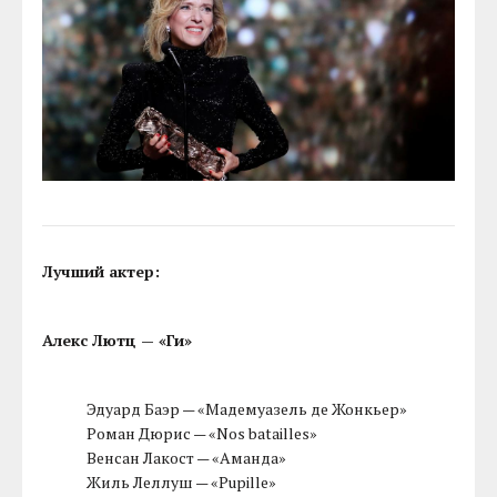
Лучший актер:
Алекс Лютц — «Ги»
Эдуард Баэр — «Мадемуазель де Жонкьер»
Роман Дюрис — «Nos batailles»
Венсан Лакост — «Аманда»
Жиль Леллуш — «Pupille»