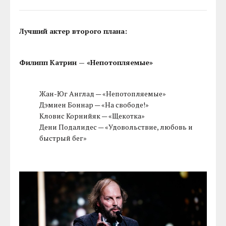
Лучший актер второго плана:
Филипп Катрин — «Непотопляемые»
Жан-Юг Англад — «Непотопляемые»
Дэмиен Боннар — «На свободе!»
Кловис Корнийяк — «Щекотка»
Дени Подалидес — «Удовольствие, любовь и
быстрый бег»