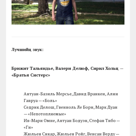
Лучшийц звук:
Брижит Тальяндье, Валери Делюф, Сирил Хольц —
«Братья Систерс»
Антуан-Базиль Мерсье, Давид Вранкен, Алин
Гавруа — «Боль»
Седрик Делош, Гвенноль Ле Борн, Марк Дуан
— «Непотопляемые»
Ив-Мари Омне, Антуан Бодуэн, Стефан Тибо —
«Ги»
Жюльен Сикар, Жюльен Ройг, Венсан Верду —