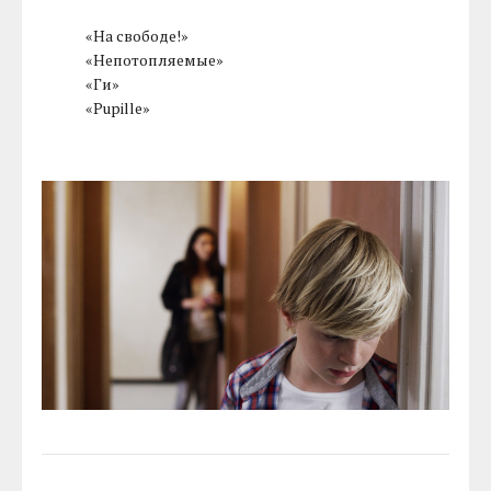
«На свободе!»
«Непотопляемые»
«Ги»
«Pupille»