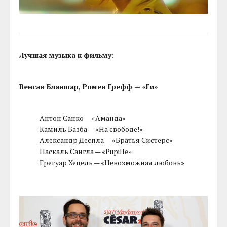
Лучшая музыка к фильму:
Венсан Бланшар, Ромен Грефф — «Ги»
Антон Санко — «Аманда»
Камиль Базба — «На свободе!»
Александр Деспла — «Братья Систерс»
Паскаль Сангла — «Pupille»
Грегуар Хецель — «Невозможная любовь»