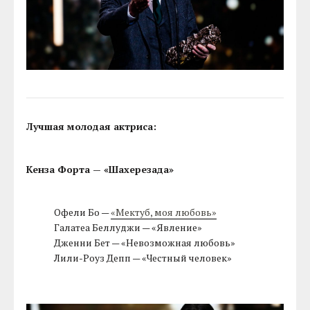
Лучшая молодая актриса:
Кенза Форта — «Шахерезада»
Офели Бо —
«Мектуб, моя любовь»
Галатеа Беллуджи — «Явление»
Дженни Бет — «Невозможная любовь»
Лили-Роуз Депп — «Честный человек»