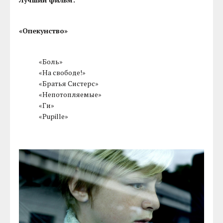
«Опекунство»
«Боль»
«На свободе!»
«Братья Систерс»
«Непотопляемые»
«Ги»
«Pupille»