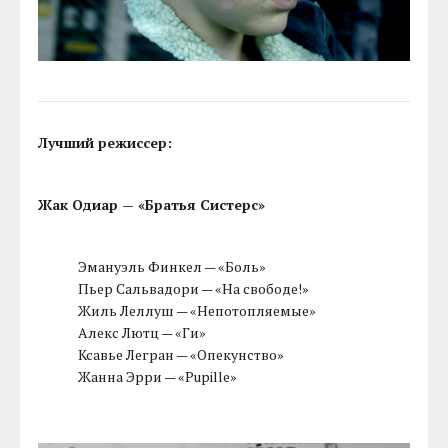
Лучший режиссер:
Жак Одиар — «Братья Систерс»
Эмануэль Финкел — «Боль»
Пьер Сальвадори — «На свободе!»
Жиль Леллуш — «Непотопляемые»
Алекс Лютц — «Ги»
Ксавье Легран — «Опекунство»
Жанна Эрри — «Pupille»