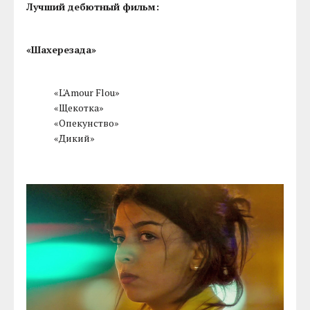
Лучший дебютный фильм:
«Шахерезада»
«L'Amour Flou»
«Щекотка»
«Опекунство»
«Дикий»