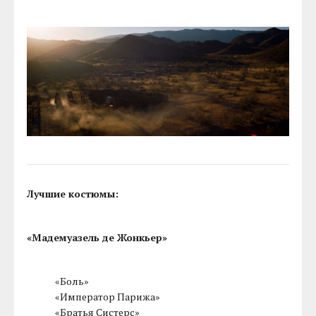
Лучшие костюмы:
«Мадемуазель де Жонкьер»
«Боль»
«Император Парижа»
«Братья Систерс»