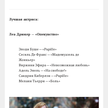
Лучшая актриса:
Леа Дрюкер — «Опекунство»
Элоди Буше — «Pupille»
Сесиль Де Франс — «Мадемуазель де
Жонкьер»
Виржини Эфира — «Невозможная любовь»
Адель Энель — «На свободе!»
Сандрин Киберлэн — «Pupille»
Мелани Тьерри — «Боль»