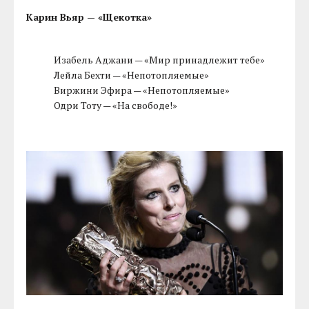
Карин Вьяр — «Щекотка»
Изабель Аджани — «Мир принадлежит тебе»
Лейла Бехти — «Непотопляемые»
Виржини Эфира — «Непотопляемые»
Одри Тоту — «На свободе!»