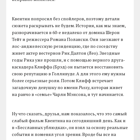
Квентин попросил без спойлеров, поэтому детали
сюжета раскрывать не будем. История, как мы знаем,
разворачивается в 60-е недалеко от домика Шерон
Тейт и режиссера Романа Полански. Они заезжают в
лос-анджелесскую резиденцию, где по соседству
живет актер вестернов Рик Далтон (Лео). Звездные
годы Рика уже прошли, и с помощью верного друга-
каскадера Клиффа (Брэд) он пытается восстановить
свою репутацию в Голливуде. А для этого ему нужны
более серьезные роли. Потом Клифф встречает
загадочную девушку по имени
Pussy
, которая живет
на ранчо в «семье» Чарли Мэнсона, и тут начинается.
Ну что сказать, друзья, нам показалось, что это самый
слабый фильм Квентина на сегодняшний день. Как и
в «Бесславных ублюдках», он взял за основу реальные
события и поменял угол зрения. Вроде бы все на