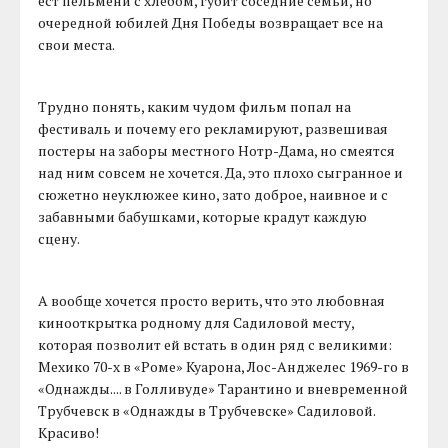
ест пельмени с хлебом, губит соседние семьи, но
очередной юбилей Дня Победы возвращает все на
свои места.
Трудно понять, каким чудом фильм попал на
фестиваль и почему его рекламируют, развешивая
постеры на заборы местного Нотр-Дама, но смеятся
над ним совсем не хочется. Да, это плохо сыгранное и
сюжетно неуклюжее кино, зато доброе, наивное и с
забавными бабушками, которые крадут каждую
сцену.
А вообще хочется просто верить, что это любовная
кинооткрытка родному для Садиловой месту,
которая позволит ей встать в один ряд с великими:
Мехико 70-х в «Роме» Куарона, Лос-Анджелес 1969-го в
«Однажды.... в Голливуде» Тарантино и вневременной
Трубчевск в «Однажды в Трубчевске» Садиловой.
Красиво!