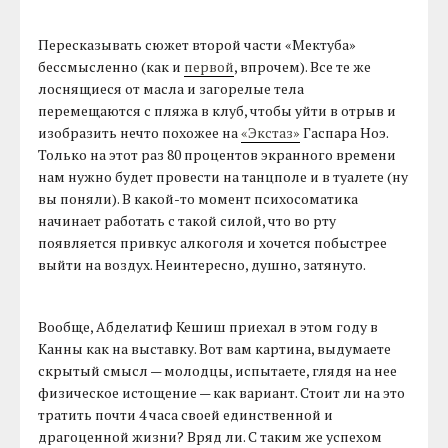
Пересказывать сюжет второй части «Мектуба»
бессмысленно (как и
первой
, впрочем). Все те же
лоснящиеся от масла и загорелые тела
перемещаются с пляжа в клуб, чтобы уйти в отрыв и
изобразить нечто похожее на
«Экстаз»
Гаспара Ноэ.
Только на этот раз 80 процентов экранного времени
нам нужно будет провести на танцполе и в туалете (ну
вы поняли). В какой-то момент психосоматика
начинает работать с такой силой, что во рту
появляется привкус алкоголя и хочется побыстрее
выйти на воздух. Неинтересно, душно, затянуто.
Вообще, Абделатиф Кешиш приехал в этом году в
Канны как на выставку. Вот вам картина, выдумаете
скрытый смысл — молодцы, испытаете, глядя на нее
физическое истощение — как вариант. Стоит ли на это
тратить почти 4 часа своей единственной и
драгоценной жизни? Вряд ли. С таким же успехом