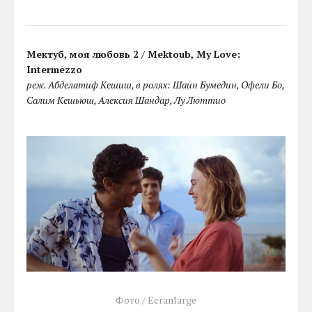
Мектуб, моя любовь 2 / Mektoub, My Love:
Intermezzo
реж. Абделатиф Кешиш, в ролях: Шаин Бумедин, Офели Бо,
Салим Кешьюш, Алексия Шандар, Лу Люттио
Фото / Ecranlarge