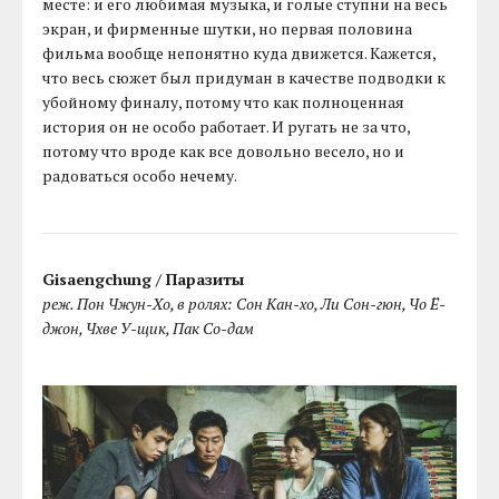
месте: и его любимая музыка, и голые ступни на весь
экран, и фирменные шутки, но первая половина
фильма вообще непонятно куда движется. Кажется,
что весь сюжет был придуман в качестве подводки к
убойному финалу, потому что как полноценная
история он не особо работает. И ругать не за что,
потому что вроде как все довольно весело, но и
радоваться особо нечему.
Gisaengchung / Паразиты
реж. Пон Чжун-Хо, в ролях: Сон Кан-хо, Ли Сон-гюн, Чо Ё-
джон, Чхве У-щик, Пак Со-дам