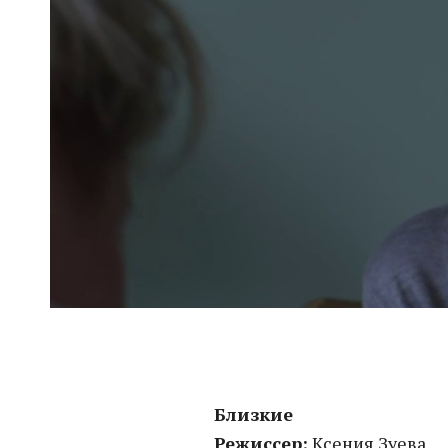
Близкие
Режиссер:
Ксения Зуева