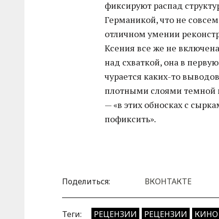
фиксируют распад структур
Германикой, что не совсем
отличном умении реконстр
Ксения все же не включена 
над схваткой, она в перву
чурается каких-то выводов
плотными слоями темной гр
— «в этих обносках с сырка
пофиксить».
Поделиться:
ВКОНТАКТЕ
Теги:
РЕЦЕНЗИИ
РЕЦЕНЗИИ
КИНО