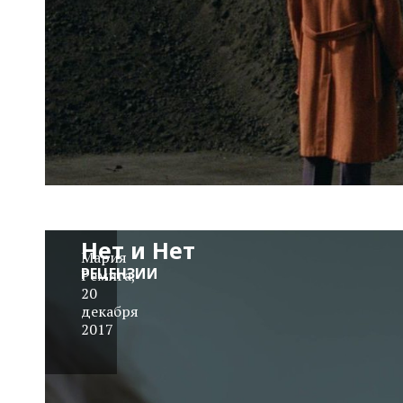
«Близкие»:
Нет и Нет
Мария
РЕЦЕНЗИИ
Ремига
,
20
декабря
2017