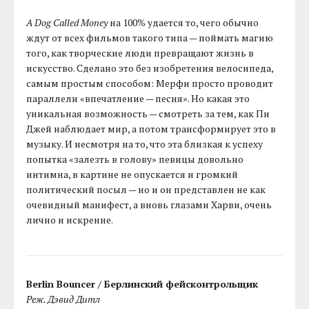
A Dog Called Money
на 100% удается то, чего обычно
ждут от всех фильмов такого типа — поймать магию
того, как творческие люди превращают жизнь в
искусство. Сделано это без изобретения велосипеда,
самым простым способом: Мерфи просто проводит
параллели «впечатление — песня». Но какая это
уникальная возможность — смотреть за тем, как Пи
Джей наблюдает мир, а потом трансформирует это в
музыку. И несмотря на то, что эта близкая к успеху
попытка «залезть в голову» певицы довольно
интимна, в картине не опускается и громкий
политический посыл — но и он представлен не как
очевидный манифест, а вновь глазами Харви, очень
лично и искренне.
Berlin Bouncer / Берлинский фейсконтрольщик
Реж. Дэвид Дитл