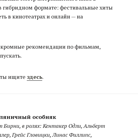
в гибридном формате: фестивальные хиты
ь в кинотеатрах и онлайн — на
скромные рекомендации по фильмам,
пускать.
еты ищите
здесь
.
емляничный особняк
т Бирни, в ролях: Кентакер Одли, Альберт
лер, Грейс Гловицки, Линас Филлипс,