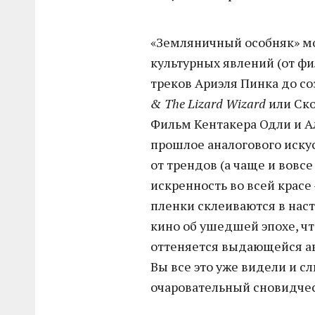
«Земляничный особняк» мож
культурных явлений (от ф
треков Ариэля Пинка до с
& The Lizard Wizard
или Скот
Фильм Кентакера Одли и Ал
прошлое аналогового искус
от трендов (а чаще и вовс
искренность во всей красе
пленки склеиваются в нас
кино об ушедшей эпохе, ч
оттеняется выдающейся ав
Вы все это уже видели и сл
очаровательный сновидчес