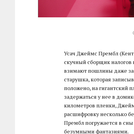
Усач Джеймс Прембл (Кент
скучный сборщик налогов и
взимают пошлины даже за с
старушка, которая записыва
положено, на гигантский 
задержаться у нее в домике
километров пленки, Джейм
расшифровку несколько бе
Прембл погружается в сны
безумными фантазиями.