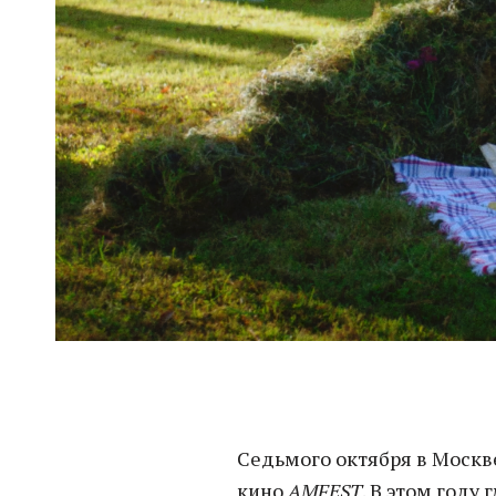
Седьмого октября в Москв
кино
AMFEST
. В этом году