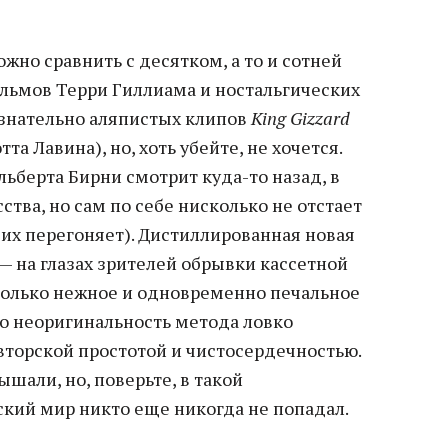
но сравнить с десятком, а то и сотней
ильмов Терри Гиллиама и ностальгических
ознательно аляпистых клипов
King Gizzard
та Лавина), но, хоть убейте, не хочется.
ьберта Бирни смотрит куда-то назад, в
ства, но сам по себе нисколько не отстает
е их перегоняет). Дистиллированная новая
 — на глазах зрителей обрывки кассетной
только нежное и одновременно печальное
то неоригинальность метода ловко
торской простотой и чистосердечностью.
ышали, но, поверьте, в такой
кий мир никто еще никогда не попадал.