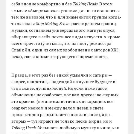
себя вполне комфортно и без
Talking Heads
. В этом
смысле «Американская утопия» для него становится
тем же вызовом, что и для знаменитой группы когда-
то оказался
Stop Making Sense
: расширением границ
музыки, созданием универсального магнум опуса,
вбирающего в себя почти все виды искусств. А кроме
всего прочего (учитывая, что на посту режиссера
Спайк Ли, один из самых злободневных авторов XXI
века), еще и комментирующего современность.
Правда, в этот раз без едкой ухмылки и сатиры —
скорее, напротив, с надеждой на лучшее будущее и,
что важнее, лучших людей. Но если даже такое
объяснение не сработает, вот вам другое: во-первых,
это красиво (в минималистичных декорациях все
озаряет неоном и между делом певец в свете
прожекторов размышляет о цивилизации), а во-
вторых — тут играют не только песни Бирна, но и
Talking Heads
. Услышать любимую музыку в кино, как