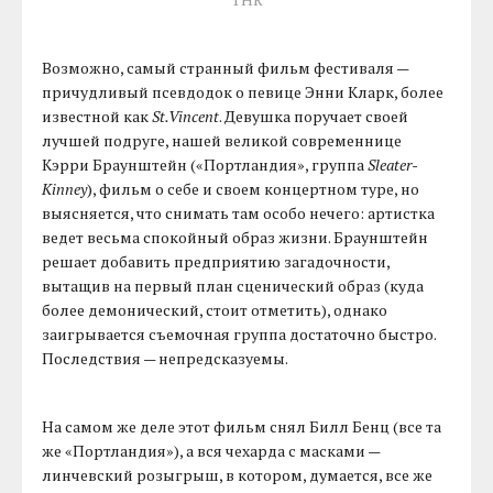
Возможно, самый странный фильм фестиваля —
причудливый псевдодок о певице Энни Кларк, более
известной как
St.Vincent
. Девушка поручает своей
лучшей подруге, нашей великой современнице
Кэрри Браунштейн («Портландия», группа
Sleater-
Kinney
), фильм о себе и своем концертном туре, но
выясняется, что снимать там особо нечего: артистка
ведет весьма спокойный образ жизни. Браунштейн
решает добавить предприятию загадочности,
вытащив на первый план сценический образ (куда
более демонический, стоит отметить), однако
заигрывается съемочная группа достаточно быстро.
Последствия — непредсказуемы.
На самом же деле этот фильм снял Билл Бенц (все та
же «Портландия»), а вся чехарда с масками —
линчевский розыгрыш, в котором, думается, все же