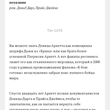
неуязвим
реж. Дэвид Дарг, Прайс Джеймс
The GATE
Вы можете знать Дэвида Аркетта как помощника
шерифа Дьюи из «Крика» или как брата более
успешной Патрисии Аркетт. А вот фанаты рестлинга
знают его как отъявленного мерзавца, который в 2000
году в рамках промокампании фильма «К бою
готовы» незаслуженно забрал пояс лучшего бойца
мира.
Спустя двадцать лет Аркетт позвал документалистов
Дэвида Дарга и Прайса Джеймса, чтобы те
запечатлели, как он пытается вернуть себе
утраченную честь через кровь и пот — участвуя в не