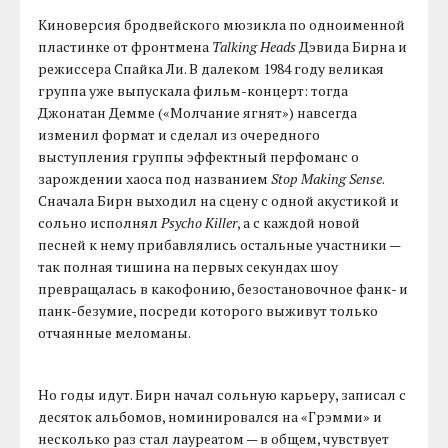
Киноверсия бродвейского мюзикла по одноименной
пластинке от фронтмена
Talking Heads
Дэвида Бирна и
режиссера Спайка Ли. В далеком 1984 году великая
группа уже выпускала фильм-концерт: тогда
Джонатан Демме («Молчание ягнят») навсегда
изменил формат и сделал из очередного
выступления группы эффектный перфоманс о
зарождении хаоса под названием
Stop Making Sense
.
Сначала Бирн выходил на сцену с одной акустикой и
сольно исполнял
Psycho Killer
, а с каждой новой
песней к нему прибавлялись остальные участники —
так полная тишина на первых секундах шоу
превращалась в какофонию, безостановочное фанк- и
панк-безумие, посреди которого выживут только
отчаянные меломаны.
Но годы идут. Бирн начал сольную карьеру, записал с
десяток альбомов, номинировался на «Грэмми» и
несколько раз стал лауреатом — в общем, чувствует