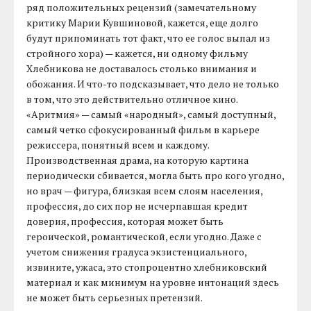
ряд положительных рецензий (замечательному
критику Марии Кувшиновой, кажется, еще долго
будут припоминать тот факт, что ее голос выпал из
стройного хора) — кажется, ни одному фильму
Хлебникова не доставалось столько внимания и
обожания. И что-то подсказывает, что дело не только
в том, что это действительно отличное кино.
«Аритмия» — самый «народный», самый доступный,
самый четко сфокусированный фильм в карьере
режиссера, понятный всем и каждому.
Производственная драма, на которую картина
периодически сбивается, могла быть про кого угодно,
но врач — фигура, близкая всем слоям населения,
профессия, до сих пор не исчерпавшая кредит
доверия, профессия, которая может быть
героической, романтической, если угодно. Даже с
учетом снижения градуса экзистенциального,
извините, ужаса, это стопроцентно хлебниковский
материал и как минимум на уровне интонаций здесь
не может быть серьезных претензий.