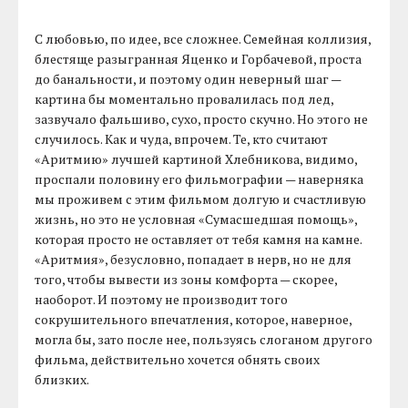
С любовью, по идее, все сложнее. Семейная коллизия,
блестяще разыгранная Яценко и Горбачевой, проста
до банальности, и поэтому один неверный шаг —
картина бы моментально провалилась под лед,
зазвучало фальшиво, сухо, просто скучно. Но этого не
случилось. Как и чуда, впрочем. Те, кто считают
«Аритмию» лучшей картиной Хлебникова, видимо,
проспали половину его фильмографии — наверняка
мы проживем с этим фильмом долгую и счастливую
жизнь, но это не условная «Сумасшедшая помощь»,
которая просто не оставляет от тебя камня на камне.
«Аритмия», безусловно, попадает в нерв, но не для
того, чтобы вывести из зоны комфорта — скорее,
наоборот. И поэтому не производит того
сокрушительного впечатления, которое, наверное,
могла бы, зато после нее, пользуясь слоганом другого
фильма, действительно хочется обнять своих
близких.