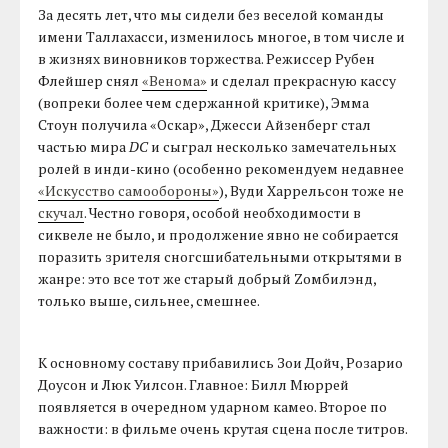
За десять лет, что мы сидели без веселой команды
имени Таллахасси, изменилось многое, в том числе и
в жизнях виновников торжества. Режиссер Рубен
Флейшер снял
«Венома»
и сделал прекрасную кассу
(вопреки более чем сдержанной критике), Эмма
Стоун получила «Оскар», Джесси Айзенберг стал
частью мира
DC
и сыграл несколько замечательных
ролей в инди-кино (особенно рекомендуем недавнее
«Искусство самообороны»
), Вуди Харрельсон тоже не
скучал
. Честно говоря, особой необходимости в
сиквеле не было, и продолжение явно не собирается
поразить зрителя сногсшибательными открытями в
жанре: это все тот же старый добрый Zомбилэнд,
только выше, сильнее, смешнее.
К основному составу прибавились Зои Дойч, Розарио
Доусон и Люк Уилсон. Главное: Билл Мюррей
появляется в очередном ударном камео. Второе по
важности: в фильме очень крутая сцена после титров.