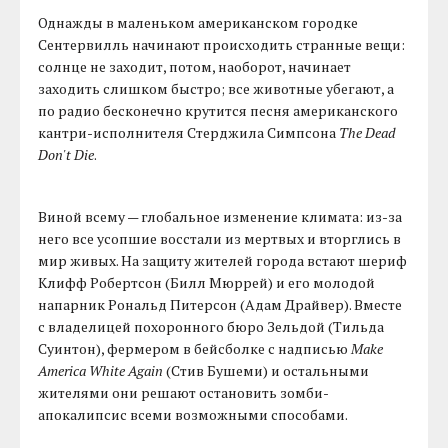
Однажды в маленьком американском городке
Сентервилль начинают происходить странные вещи:
солнце не заходит, потом, наоборот, начинает
заходить слишком быстро; все животные убегают, а
по радио бесконечно крутится песня американского
кантри-исполнителя Стерджила Симпсона
The Dead
Don't Die
.
Виной всему — глобальное изменение климата: из-за
него все усопшие восстали из мертвых и вторглись в
мир живых. На защиту жителей города встают шериф
Клифф Робертсон (Билл Мюррей) и его молодой
напарник Рональд Питерсон (Адам Драйвер). Вместе
с владелицей похоронного бюро Зельдой (Тильда
Суинтон), фермером в бейсболке с надписью
Make
America White Again
(Стив Бушеми) и остальными
жителями они решают остановить зомби-
апокалипсис всеми возможными способами.