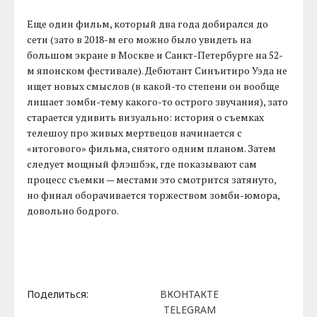
Еще один фильм, который два года добирался до
сети (зато в 2018-м его можно было увидеть на
большом экране в Москве и Санкт-Петербурге на 52-
м японском фестивале). Дебютант Синъитиро Уэда не
ищет новых смыслов (в какой-то степени он вообще
лишает зомби-тему какого-то острого звучания), зато
старается удивить визуально: история о съемках
телешоу про живых мертвецов начинается с
«итогового» фильма, снятого одним планом. Затем
следует мощный флэшбэк, где показывают сам
процесс съемки — местами это смотрится затянуто,
но финал оборачивается торжеством зомби-юмора,
довольно бодрого.
Поделиться:
ВКОНТАКТЕ
TELEGRAM