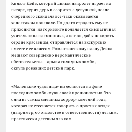
Кидалт Дейв, который днями напролет играет на
гитаре, курит дурь и ссорится с девушкой, после
очередного скандала все-таки оказывается
холостяком поневоле. Но долго страдать ему не
приходится: на горизонте появляется симпатичная
учительница племянника, и вот он, дабы покорить
сердце красавицы, отправляется на экскурсию
вместе с ее классом. Романтическому плану Дейва
мешают совершенно неромантические
обстоятельства — армия голодных зомби,
оккупировавших детский парк.
«Маленькие чудовища» выделяются на фоне
последних зомби-муви своей ироничностью. Это
одна из самых смешных хоррор-комедий года,
которая не стесняется говорить о простых вещах
(например, об отцовстве и ответственности) легким,
практически детским языком.