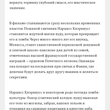
вернуть термину глубокий смысл, его мистическое
значение.
В фильме сталкиваются сразу нескольких временных
пластов. Пожилой гаитянин Нарцисс Клэрвиусс
становится жертвой магии вуду, которая превращает
его в зомби. Через много-много лет его внучка,
Мелисса, станет единственной чернокожей девушкой
в элитной школе-пансионе для детей из семей,
отмеченных высшей французской государственной
наградой — орденом Почетного легиона. Однажды
она попадет на посиделки при свечах к Фанни, где
девочки будут делать друг другу макияж и делиться
секретами.
Нарцисс Клэрвиусс в некотором роде легенда зомби-
культуры: бокор (гаитянский колдун-вуду) выкопал
его тело из могилы, забрал, напоил зельем и
отправил на сахарные плантации в качестве раба.