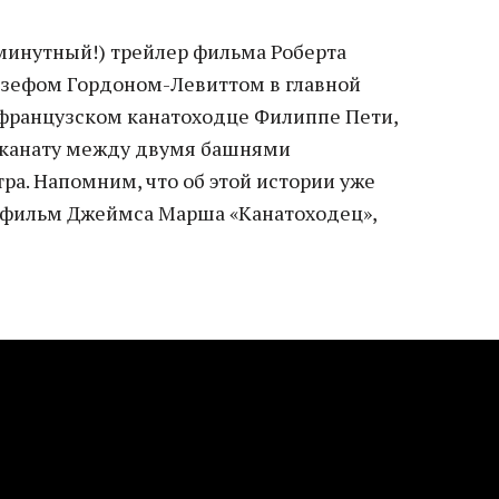
инутный!) трейлер фильма Роберта
озефом Гордоном-Левиттом в главной
о французском канатоходце Филиппе Пети,
 канату между двумя башнями
ра. Напомним, что об этой истории уже
фильм Джеймса Марша «Канатоходец»,