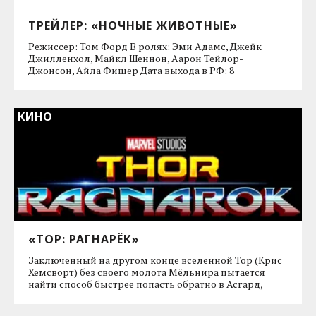
ТРЕЙЛЕР: «НОЧНЫЕ ЖИВОТНЫЕ»
Режиссер: Том Форд В ролях: Эми Адамс, Джейк
Джилленхол, Майкл Шеннон, Аарон Тейлор-
Джонсон, Айла Фишер Дата выхода в РФ: 8
КИНО
«ТОР: РАГНАРЁК»
Заключенный на другом конце вселенной Тор (Крис
Хемсворт) без своего молота Мёльнира пытается
найти способ быстрее попасть обратно в Асгард,