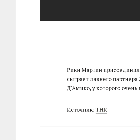
Рики Мартин присоединилс
сыграет давнего партнера
Д'Амико, у которого очень
Источник:
THR