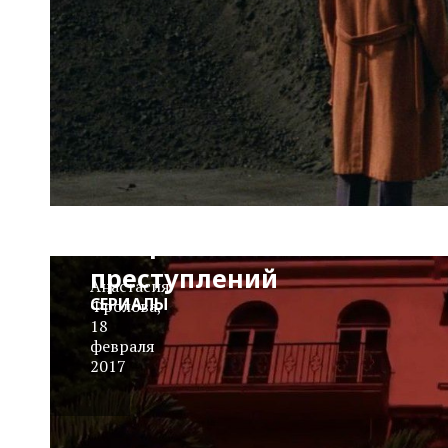
Версаче:
Американская
история
преступлений
Анастасия
СЕРИАЛЫ
Фролова
,
18
февраля
2017