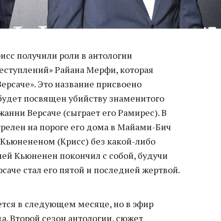
исс получили роли в антологии
еступлений» Райана Мерфи, которая
ерсаче». Это название присвоено
 будет посвящен убийству знаменитого
анни Версаче (сыграет его Рамирес). В
трелен на пороге его дома в Майами-Бич
Кьюнененом (Крисс) без какой-либо
ней Кьюненен покончил с собой, будучи
саче стал его пятой и последней жертвой.
ется в следующем месяце, но в эфир
а. Второй сезон антологии, сюжет