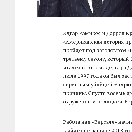
Эдгар Рамирес и Даррен Кр
«Американская история пр
пройдет под заголовком «В
третьему сезону, который
итальянского модельера Дж
июле 1997 года он был зас
серийным убийцей Эндрю 
причины. Спустя восемь д
окруженным полицией. Вер
Работа над «Версаче» начн
выйдет не раньше 2018 год