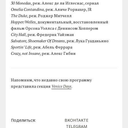
30 Monedas
, реж. Алекс де ля Иглесиас, сериал
Omelia Contandina
, реж. Аличе Рорвахер, JR
The Duke
, реж. Роджер Митчелл
Hopper/Welles
, документальный, восстановленный
фильм Орсона Уэллса с Деннисом Хоппером
City Hall
, реж. Фредерик Уайзман
Salvatore, Shoemaker Of Dreams
, реж. Лука Гуаданьино
Sportin’ Life
, реж. Абель Феррара
Crazy, not Insane
, реж. Алекс Гибни
Напомним, что недавно свою программу
представила секция
Venice Days
.
Поделиться:
ВКОНТАКТЕ
TELEGRAM