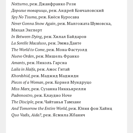
Notturno
, реж. Джанфранко Рози
Дорогие товарищи
, реж. Андрей Кончаловский
Spy No Tsuma
, реж. Киёси Куросава
Never Gonna Snow Again
, реж. Малгожата Шумовска,
Михал Энглерт
In Between Dying
, реж. Хилал Байдаров
La Sorelle Macaluso
, реж. Эмма Данте
The World to Come
, реж. Мона Фастуолд
Nuevo Orden
, реж. Мишель Франко
Amants
, реж. Николь Гарсиа
Laila in Haifa
, реж. Амос Гитай
Khordshid
, реж. Маджид Маджиди
Pieces of a Woman
, реж. Корнел Мундруцо
Miss Marx
, реж. Сузанна Никкьярелли
Padrenostro
, реж. Клаудио Ноче
The Disciple
, реж. Чайтанья Тамхане
And Tomorrow the Entire World
, реж. Юлия фон Хайнц
Quo Vadis, Aida?
, реж. Ясмила Жбанич