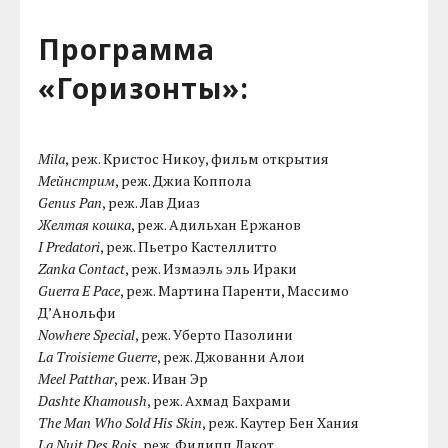
Программа
«Горизонты»:
Mila
, реж. Кристос Никоу, фильм открытия
Мейнстрим
, реж. Джиа Коппола
Genus Pan
, реж. Лав Диаз
Желтая кошка
, реж. Адильхан Ержанов
I Predatori
, реж. Пьетро Кастеллитто
Zanka Contact
, реж. Измаэль эль Ираки
Guerra E Pace
, реж. Мартина Паренти, Массимо
Д’Анольфи
Nowhere Special
, реж. Уберто Пазолини
La Troisieme Guerre
, реж. Джованни Алои
Meel Patthar
, реж. Иван Эр
Dashte Khamoush
, реж. Ахмад Бахрами
The Man Who Sold His Skin
, реж. Каутер Бен Хания
La Nuit Des Rois
, реж. Филипп Лакот