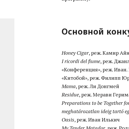
Основной конк
Honey Cigar
, реж. Камир Ай
I ricordi del fiume
, реж. Джа
«Конференция», реж. Иван.
«Китобой», реж. Филипп Ю
Mama
, реж. Ли Донгмей
Residue
, реж. Мерави Герим
Preparations to be Together f
meghatározatlan ideig tartó eg
Oasis
, реж. Иван Илькич
My Tender Matador
, реж. Ро