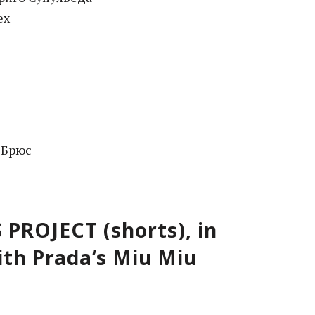
ех
а Брюс
PROJECT (shorts), in
ith Prada’s Miu Miu