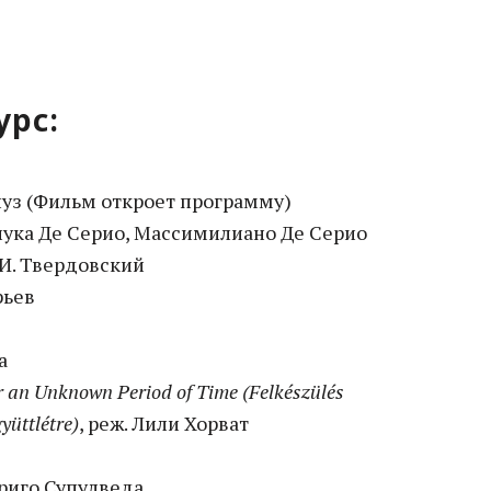
урс:
нуз (Фильм откроет программу)
нлука Де Серио, Массимилиано Де Серио
 И. Твердовский
рьев
а
or an Unknown Period of Time (Felkészülés
yüttlétre)
, реж. Лили Хорват
дриго Супулведа