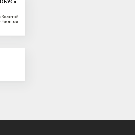
ОБУС»
 «Золотой
 у фильма