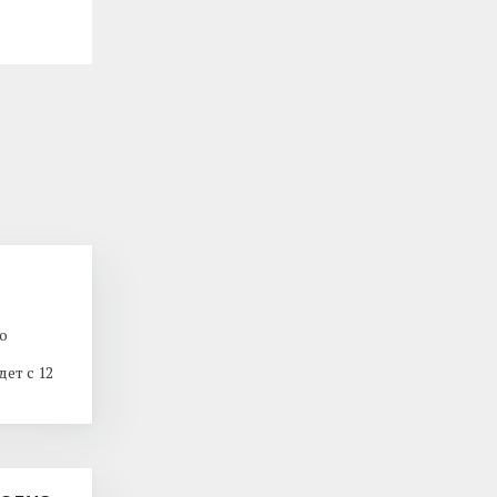
о
ет с 12