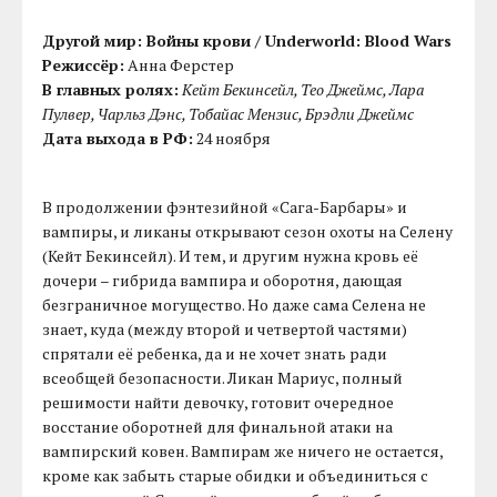
Другой мир: Войны крови / Underworld: Blood Wars
Режиссёр:
Анна Ферстер
В главных ролях:
Кейт Бекинсейл, Тео Джеймс, Лара
Пулвер, Чарльз Дэнс, Тобайас Мензис, Брэдли Джеймс
Дата выхода в РФ:
24 ноября
В продолжении фэнтезийной «Сага-Барбары» и
вампиры, и ликаны открывают сезон охоты на Селену
(Кейт Бекинсейл). И тем, и другим нужна кровь её
дочери – гибрида вампира и оборотня, дающая
безграничное могущество. Но даже сама Селена не
знает, куда (между второй и четвертой частями)
спрятали её ребенка, да и не хочет знать ради
всеобщей безопасности. Ликан Мариус, полный
решимости найти девочку, готовит очередное
восстание оборотней для финальной атаки на
вампирский ковен. Вампирам же ничего не остается,
кроме как забыть старые обидки и объединиться с