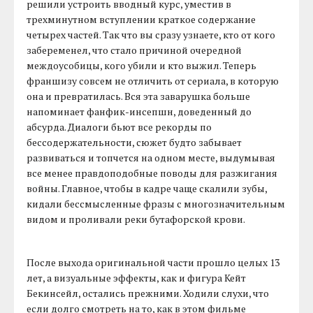
решили устроить вводный курс, уместив в
трехминутном вступлении краткое содержание
четырех частей. Так что вы сразу узнаете, кто от кого
забеременел, что стало причиной очередной
междоусобицы, кого убили и кто выжил. Теперь
франшизу совсем не отличить от сериала, в которую
она и превратилась. Вся эта заварушка больше
напоминает фанфик-инсепшн, доведенный до
абсурда. Диалоги бьют все рекорды по
бессодержательности, сюжет будто забывает
развиваться и топчется на одном месте, выдумывая
все менее правдоподобные поводы для разжигания
войны. Главное, чтобы в кадре чаще скалили зубы,
кидали бессмысленные фразы с многозначительным
видом и проливали реки бутафорской крови.
После выхода оригинальной части прошло целых 13
лет, а визуальные эффекты, как и фигура Кейт
Бекинсейл, остались прежними. Ходили слухи, что
если долго смотреть на то, как в этом фильме