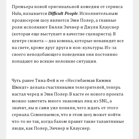
Премьера новой оригинальной комедии от сервиса
Hulu, называется
Difficult People
. Исполнительным
продюсером шоу является Эми Полер, а главные
роли исполняют Билли Эичнер и Джули Клауснер
(которая еще выступает в качестве сценариста). В
центре сюжета — два комика, которые ненавидят все
на свете, кроме друг друга и поп-культуры. Из-за
своего неподобающего поведения они постоянно
попадают во всякие неловкие ситуации.
Чуть ранее Тина Фей и ее «Несгибаемая Кимми
Шмидт» делала счастливыми телезрителей, теперь
настал черед и Эми Полер. В касте ее нового проекта
можно заметить много знакомых лиц из SNL, а
значит, вы и сами уже поняли, чего ждать от этого
сериала. Сомневаемся, что в этом шоу может пойти
что-то не так, когда балом правят такие талантливые
люди, как Полер, Эичнер и Клауснер.