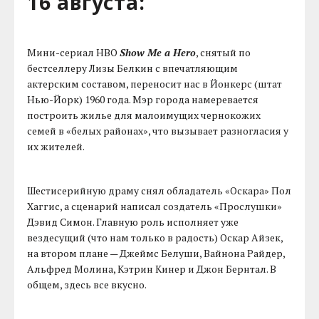
16 августа:
Мини-сериал HBO
Show Me a Hero
, снятый по
бестселлеру Лизы Белкин с впечатляющим
актерским составом, переносит нас в Йонкерс (штат
Нью-Йорк) 1960 года. Мэр города намеревается
построить жилье для малоимущих чернокожих
семей в «белых районах», что вызывает разногласия у
их жителей.
Шестисерийную драму снял обладатель «Оскара» Пол
Хаггис, а сценарий написал создатель «Прослушки»
Дэвид Симон. Главную роль исполняет уже
вездесущий (что нам только в радость) Оскар Айзек,
на втором плане — Джеймс Белуши, Вайнона Райдер,
Альфред Молина, Кэтрин Кинер и Джон Бернтал. В
общем, здесь все вкусно.