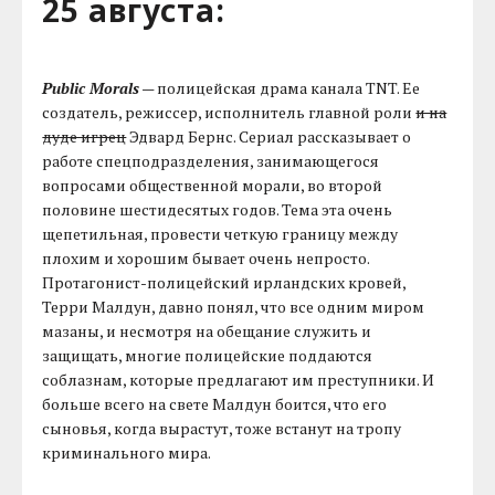
25 августа:
Public Morals
— полицейская драма канала TNT. Ее
создатель, режиссер, исполнитель главной роли
и на
дуде игрец
Эдвард Бернс. Сериал рассказывает о
работе спецподразделения, занимающегося
вопросами общественной морали, во второй
половине шестидесятых годов. Тема эта очень
щепетильная, провести четкую границу между
плохим и хорошим бывает очень непросто.
Протагонист-полицейский ирландских кровей,
Терри Малдун, давно понял, что все одним миром
мазаны, и несмотря на обещание служить и
защищать, многие полицейские поддаются
соблазнам, которые предлагают им преступники. И
больше всего на свете Малдун боится, что его
сыновья, когда вырастут, тоже встанут на тропу
криминального мира.