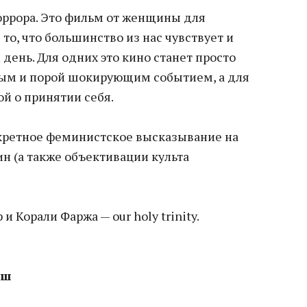
оррора. Это фильм от женщины для
то, что большинство из нас чувствует и
ень. Для одних это кино станет просто
ным и порой шокирующим событием, а для
й о принятии себя.
нкретное феминистское высказывание на
н (а также объективации культа
и Корали Фаржа — our holy trinity.
уш