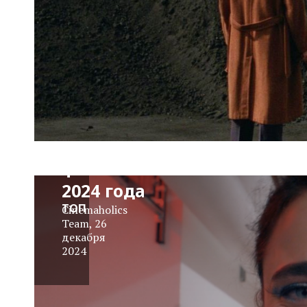
Losers:
редакция
выбрала
свои
любимые/
нелюбимые
фильмы
2024 года
ТОП
Cinemaholics
Team
,
26
декабря
2024