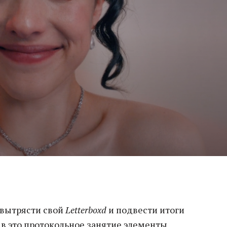
 вытрясти свой
Letterboxd
и подвести итоги
 в это протокольное занятие элементы