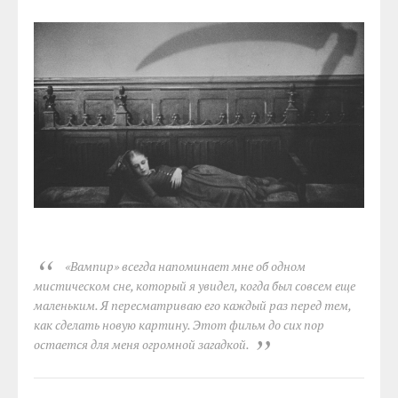
«Вампир» всегда напоминает мне об одном
мистическом сне, который я увидел, когда был совсем еще
маленьким. Я пересматриваю его каждый раз перед тем,
как сделать новую картину. Этот фильм до сих пор
остается для меня огромной загадкой.