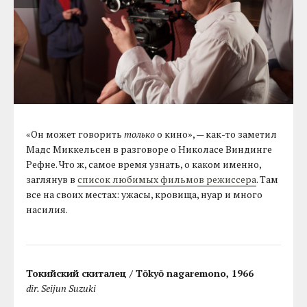
«Он может говорить
только
о кино», — как-то заметил
Мадс Миккельсен в разговоре о Николасе Виндинге
Рефне. Что ж, самое время узнать, о каком именно,
заглянув в
список любимых фильмов режиссера
. Там
все на своих местах: ужасы, кровища, нуар и много
насилия.
Токийский скиталец / Tōkyō nagaremono, 1966
dir. Seijun Suzuki