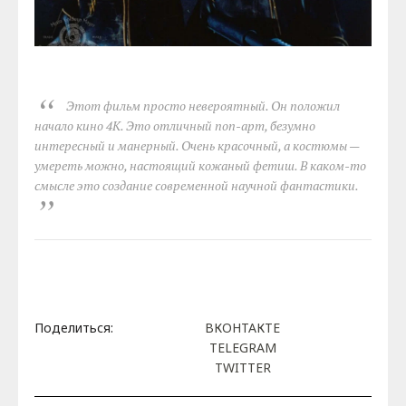
Этот фильм просто невероятный. Он положил
начало кино 4К. Это отличный поп-арт, безумно
интересный и манерный. Очень красочный, а костюмы —
умереть можно, настоящий кожаный фетиш. В каком-то
смысле это создание современной научной фантастики.
Поделиться:
ВКОНТАКТЕ
TELEGRAM
TWITTER