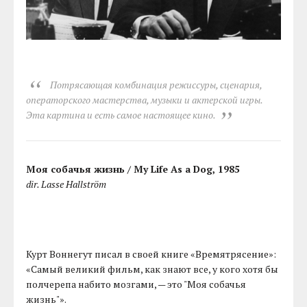
Потрясающая комбинация режиссуры, сценария,
операторского мастерства, музыки и актерской игры.
Эта картина и есть самое настоящее кино.
Моя собачья жизнь / My Life As a Dog, 1985
dir. Lasse Hallström
Курт Воннегут писал в своей книге «Времятрясение»:
«Самый великий фильм, как знают все, у кого хотя бы
полчерепа набито мозгами, — это "Моя собачья
жизнь"».