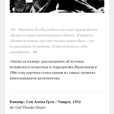
Мне было 24 года, когда я снял свой первый фильм
«Дилер» (о мире наркоторговли в Дании). Я украл из
«Битвы за Алжир» все, что только можно было — от
визуализации до техники. И еще немного из «Ада
каннибалов».
«Битва за Алжир» рассказывает об истоках
исламского подполья и терроризма. Вышедшая в
1966 году картина стала одним из самых громких
киноскандалов десятилетия.
Вампир: Сон Алена Грея / Vampyr, 1932
dir. Carl Theodor Dreyer