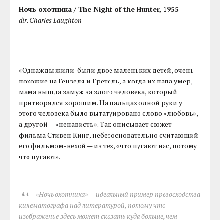
Ночь охотника / The Night of the Hunter, 1955
dir. Charles Laughton
«Однажды жили-были двое маленьких детей, очень
похожие на Гензеля и Гретель, а когда их папа умер,
мама вышла замуж за злого человека, который
притворялся хорошим. На пальцах одной руки у
этого человека было вытатуировано слово «любовь»,
а другой — «ненависть». Так описывает сюжет
фильма Стивен Кинг, небезосновательно считающий
его фильмом-вехой — из тех, «что пугают нас, потому
что пугают».
«Ночь охотника» — идеальный пример превосходства
кинематографа над литературой, потому что
изображение здесь может сказать куда больше, чем