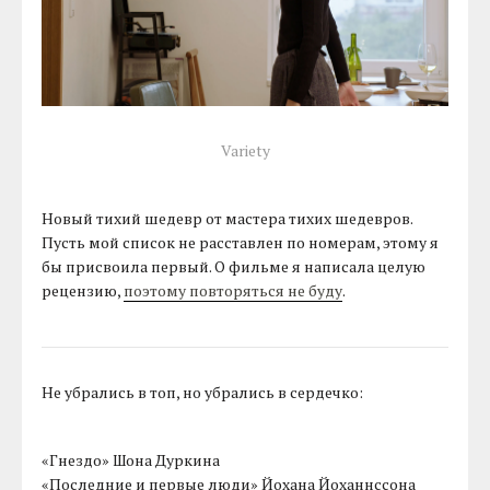
Variety
Новый тихий шедевр от мастера тихих шедевров.
Пусть мой список не расставлен по номерам, этому я
бы присвоила первый. О фильме я написала целую
рецензию,
поэтому повторяться не буду
.
Не убрались в топ, но убрались в сердечко:
«Гнездо» Шона Дуркина
«Последние и первые люди» Йохана Йоханнссона