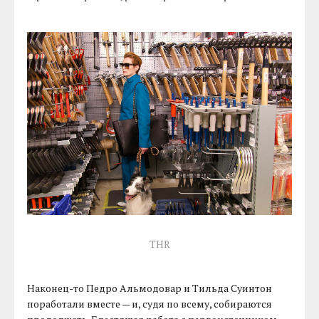
THR
Наконец-то Педро Альмодовар и Тильда Суинтон
поработали вместе — и, судя по всему, собираются