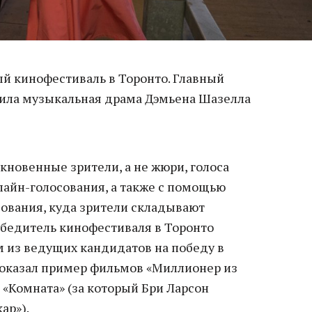
й кинофестиваль в Торонто. Главный
чила музыкальная драма Дэмьена Шазелла
новенные зрители, а не жюри, голоса
айн-голосования, а также с помощью
сования, куда зрители складывают
обедитель кинофестиваля в Торонто
 из ведущих кандидатов на победу в
 показал пример фильмов «Миллионер из
и «Комната» (за который Бри Ларсон
ар»).