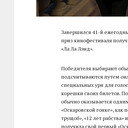
Завершился 41-й ежегодны
приз кинофестиваля полу
«Ла Ла Лэнд».
Победителя выбирают обык
подсчитываются путем онл
специальных урн для голо
корешки своих билетов. П
обычно оказывается одним
«Оскаровской гонке», как
трущоб», «12 лет рабства» 
получила свой первый «Оск