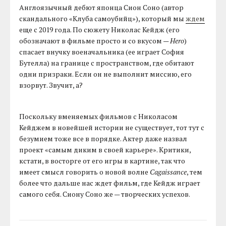
Англоязычный дебют японца Сион Соно (автор
скандального «Клуба самоубийц»), который мы
ждем
еще с 2019 года. По сюжету Николас Кейдж (его
обозначают в фильме просто и со вкусом —
Hero
)
спасает внучку военачальника (ее играет София
Бутелла) на границе с пространством, где обитают
одни призраки. Если он не выполнит миссию, его
взорвут. Звучит, а?
Поскольку вменяемых фильмов с Николасом
Кейджем в новейшей истории не существует, тот тут с
безумием тоже все в порядке. Актер даже назвал
проект «самым диким в своей карьере». Критики,
кстати, в восторге от его игры в картине, так что
имеет смысл говорить о новой волне
Cagaissance
, тем
более что дальше нас ждет фильм, где Кейдж играет
самого себя. Сиону Соно же — творческих успехов.