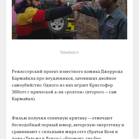
Sundance
Режиссерский проект известного комика Джеррода
Кармайкла про неудачников, затеявших двойное
самоубийство. Одного из них играет Кристофер
Эбботт с прической а-ля «ролтон» (второго — сам
Кармайкл).
Фильм получил отличную критику — отмечают
бесподобный черный юмор, актерскую энергетику и
сравнивают с сильными мира сего (братья Коэн и
даже «Тельма и Луиза»). «Броманс, где бро