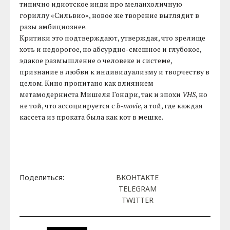
типично идиотское инди про меланхоличную
гориллу «Сильвио», новое же творение выглядит в
разы амбициознее.
Критики это подтверждают, утверждая, что зрелище
хоть и недорогое, но абсурдно-смешное и глубокое,
эдакое размышление о человеке и системе,
признание в любви к индивидуализму и творчеству в
целом. Кино пропитано как влиянием
метамодерниста Мишеля Гондри, так и эпохи
VHS
, но
не той, что ассоциируется с
b-movie
, а той, где каждая
кассета из проката была как кот в мешке.
Поделиться:
ВКОНТАКТЕ
TELEGRAM
TWITTER