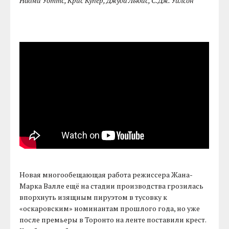
Наоми Уоттс, Крис Купер, Джуда Льюис, С.Дж. Уилсон
Новая многообещающая работа режиссера Жана-
Марка Валле ещё на стадии производства грозилась
впорхнуть изящным пируэтом в тусовку к
«оскаровским» номинантам прошлого года, но уже
после премьеры в Торонто на ленте поставили крест.